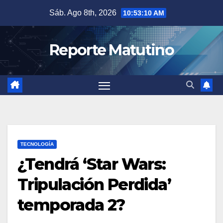
Saltar
Sáb. Ago 8th, 2026
10:53:11 AM
al
contenido
Reporte Matutino
TECNOLOGÍA
¿Tendrá ‘Star Wars:
Tripulación Perdida’
temporada 2?