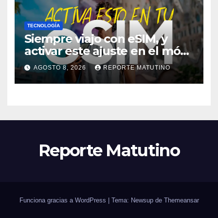
TECNOLOGÍA
Siempre viajo con eSIM, y
activar este ajuste en el móvil
me ha salvado de pagar
AGOSTO 8, 2026
REPORTE MATUTINO
mucho más en alguna
ocasión
Reporte Matutino
Funciona gracias a WordPress
|
Tema: Newsup de
Themeansar