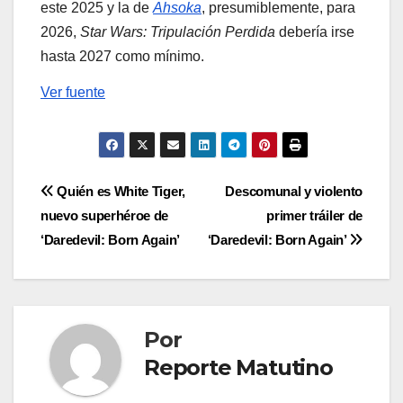
este 2025 y la de
Ahsoka
, presumiblemente, para
2026,
Star Wars: Tripulación Perdida
debería irse
hasta 2027 como mínimo.
Ver fuente
Navegación
Quién es White Tiger,
Descomunal y violento
nuevo superhéroe de
primer tráiler de
de
‘Daredevil: Born Again’
‘Daredevil: Born Again’
entradas
Por
Reporte Matutino