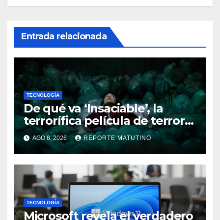
Entrada relacionada
TECNOLOGÍA
De qué va ‘Insaciable’, la
terrorífica película de terror
que seguro no conoces y te
AGO 8, 2026
REPORTE MATUTINO
soprenderá
TECNOLOGÍA
Microsoft revela el verdadero