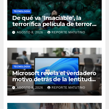
TECNOLOGÍA
De qué va ‘Insaciable’, la
terrorífica película de terror
que seguro no conoces y te
AGOSTO 8, 2026
REPORTE MATUTINO
soprenderá
TECNOLOGÍA
Microsoft revela el verdadero
motivo detrás de la lentitud
de Windows 11
AGOSTO 8, 2026
REPORTE MATUTINO