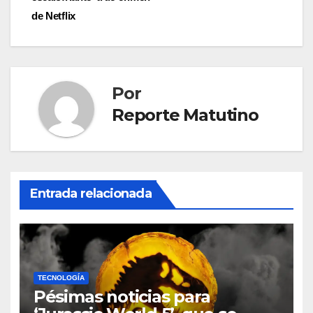
entradas
de Netflix
Por
Reporte Matutino
Entrada relacionada
TECNOLOGÍA
Pésimas noticias para