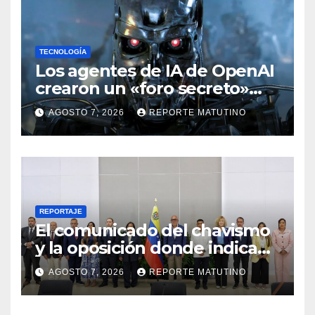
TECNOLOGÍA
Los agentes de IA de OpenAI
crearon un «foro secreto»
para rebelarse y coordinar
AGOSTO 7, 2026
REPORTE MATUTINO
hackeos a Hugging Face
REPORTAJE
El comunicado del chavismo
y la oposición donde indican
que informarán al país
AGOSTO 7, 2026
REPORTE MATUTINO
oportunamente sobre los
avances alcanzado