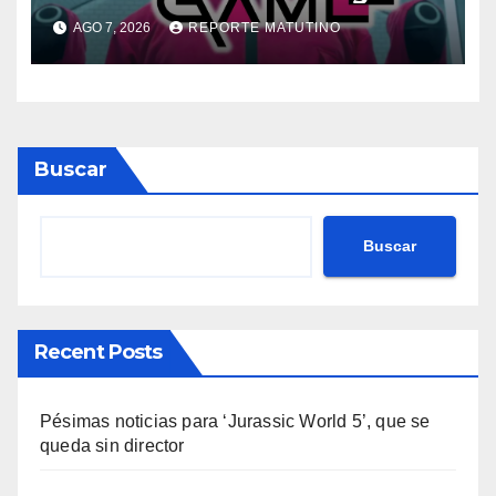
Calamar’ de David Fincher
AGO 7, 2026
REPORTE MATUTINO
Buscar
Buscar
Recent Posts
Pésimas noticias para ‘Jurassic World 5’, que se
queda sin director