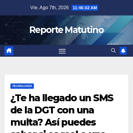
Saltar
Vie. Ago 7th, 2026
11:46:03 AM
al
contenido
Reporte Matutino
TECNOLOGÍA
¿Te ha llegado un SMS
de la DGT con una
multa? Así puedes