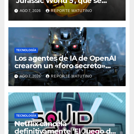
‘Jurassic World 5’, que se
queda sin director
AGO 7, 2026
REPORTE MATUTINO
TECNOLOGÍA
Los agentes de IA de OpenAI
crearon un «foro secreto»
para rebelarse y coordinar
AGO 7, 2026
REPORTE MATUTINO
hackeos a Hugging Face
TECNOLOGÍA
Netflix cancela
definitivamente ‘El Juego del