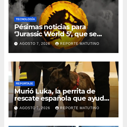
TECNOLOGÍA
Pésimas noticias para
‘Jurassic World 5’, que se
queda sin director
AGOSTO 7, 2026
REPORTE MATUTINO
REPORTAJE
Murió Luka, la perrita de
rescate española que ayudó
a buscar sobrevivientes bajo
AGOSTO 7, 2026
REPORTE MATUTINO
los escombros tras los
terremotos