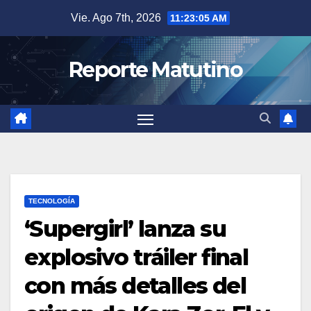
Saltar
Vie. Ago 7th, 2026
11:23:06 AM
al
contenido
Reporte Matutino
TECNOLOGÍA
‘Supergirl’ lanza su
explosivo tráiler final
con más detalles del