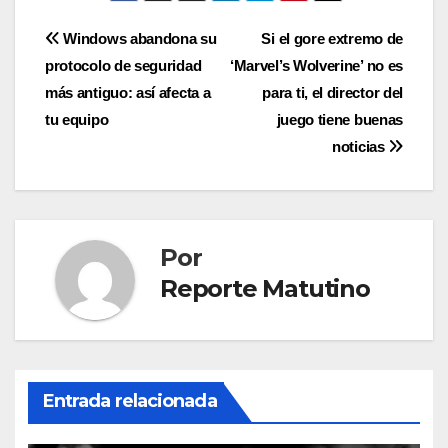
Navegación
Windows abandona su
Si el gore extremo de
protocolo de seguridad
‘Marvel’s Wolverine’ no es
de
más antiguo: así afecta a
para ti, el director del
entradas
tu equipo
juego tiene buenas
noticias
Por
Reporte Matutino
Entrada relacionada