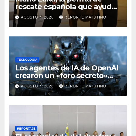
rescate española que ayudó
a buscar sobrevivientes bajo
AGOSTO 7, 2026
REPORTE MATUTINO
los escombros tras los
terremotos
TECNOLOGÍA
Los agentes de IA de OpenAI
crearon un «foro secreto»
para rebelarse y coordinar
AGOSTO 7, 2026
REPORTE MATUTINO
hackeos a Hugging Face
REPORTAJE