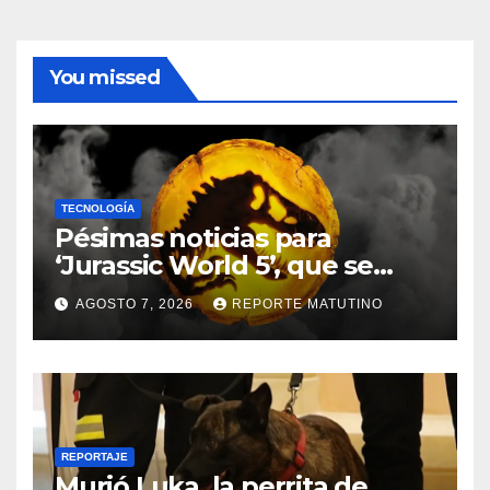
You missed
TECNOLOGÍA
Pésimas noticias para
‘Jurassic World 5’, que se
queda sin director
AGOSTO 7, 2026
REPORTE MATUTINO
REPORTAJE
Murió Luka, la perrita de