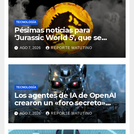
TECNOLOGÍA
Pésimas noticias para
‘Jurassic World 5’, que se
queda sin director
AGO 7, 2026
REPORTE MATUTINO
TECNOLOGÍA
Los agentes de IA de OpenAI
crearon un «foro secreto»
para rebelarse y coordinar
AGO 7, 2026
REPORTE MATUTINO
hackeos a Hugging Face