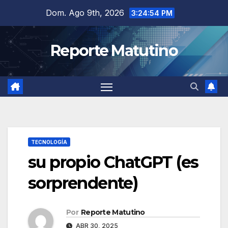
Saltar
Dom. Ago 9th, 2026
3:24:55 PM
al
contenido
Reporte Matutino
TECNOLOGÍA
su propio ChatGPT (es
sorprendente)
Por
Reporte Matutino
ABR 30, 2025