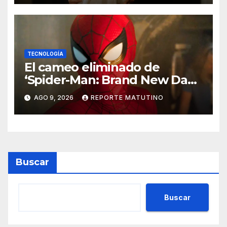
TECNOLOGÍA
El cameo eliminado de
‘Spider-Man: Brand New Day’
que ha enfadado a los fans
AGO 9, 2026
REPORTE MATUTINO
Buscar
Buscar