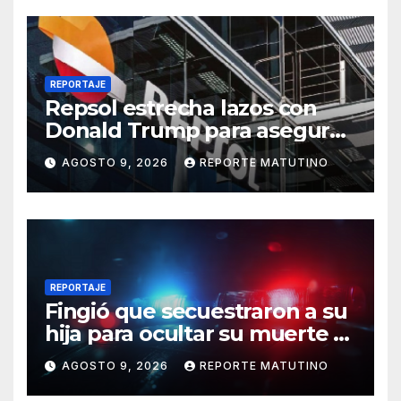
REPORTAJE
Repsol estrecha lazos con
Donald Trump para asegurar
negocios en Venezuela
AGOSTO 9, 2026
REPORTE MATUTINO
REPORTAJE
Fingió que secuestraron a su
hija para ocultar su muerte y
así la policía descubrió el
AGOSTO 9, 2026
REPORTE MATUTINO
engaño