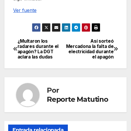
Ver fuente
¿Multaron los
Así sorteó
Navegación
radares durante el
Mercadona la falta de
apagón? La DGT
electricidad durante
de
aclara las dudas
el apagón
entradas
Por
Reporte Matutino
Entrada relacionada