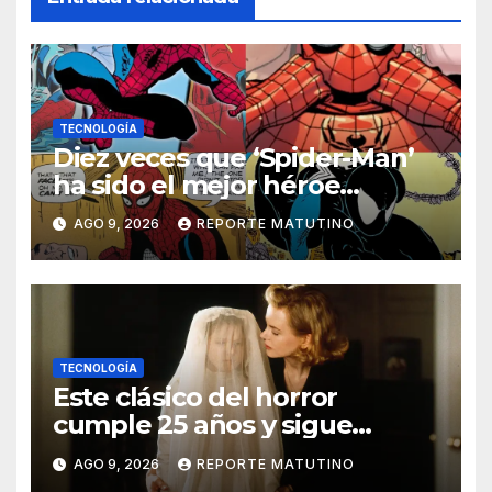
TECNOLOGÍA
Diez veces que ‘Spider-Man’
ha sido el mejor héroe
del cómic
AGO 9, 2026
REPORTE MATUTINO
TECNOLOGÍA
Este clásico del horror
cumple 25 años y sigue
siendo estupendo (y lo
AGO 9, 2026
REPORTE MATUTINO
puedes ver en Netflix)