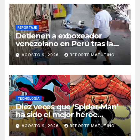
REPORTAJE
Detienen a exboxeador
venezolano en Perú tras la
muerte de mototaxista
AGOSTO 9, 2026
REPORTE MATUTINO
durante una riña
TECNOLOGÍA
Diez veces que ‘Spider-Man’
ha sido el mejor héroe
del cómic
AGOSTO 9, 2026
REPORTE MATUTINO