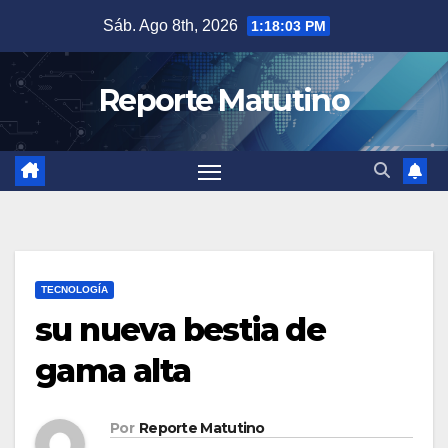
Saltar
Sáb. Ago 8th, 2026
1:18:04 PM
al
contenido
Reporte Matutino
TECNOLOGÍA
su nueva bestia de
gama alta
Por
Reporte Matutino