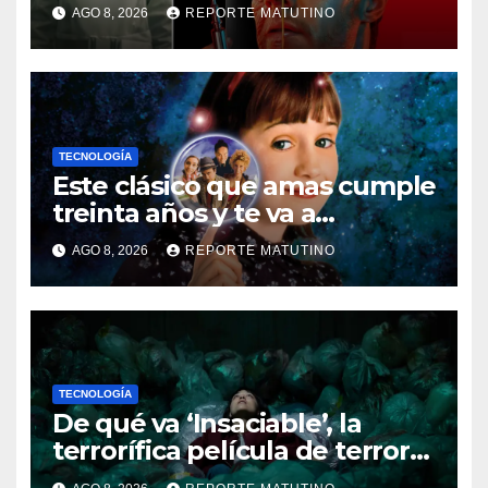
AGO 8, 2026
REPORTE MATUTINO
TECNOLOGÍA
Este clásico que amas cumple
treinta años y te va a
sorprender su enorme
AGO 8, 2026
REPORTE MATUTINO
influencia en el cine
TECNOLOGÍA
De qué va ‘Insaciable’, la
terrorífica película de terror
que seguro no conoces y te