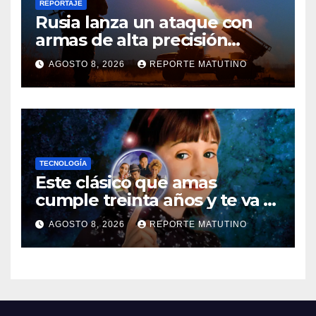
REPORTAJE
Rusia lanza un ataque con
armas de alta precisión
contra la industria militar en
AGOSTO 8, 2026
REPORTE MATUTINO
Kiev
TECNOLOGÍA
Este clásico que amas
cumple treinta años y te va a
sorprender su enorme
AGOSTO 8, 2026
REPORTE MATUTINO
influencia en el cine