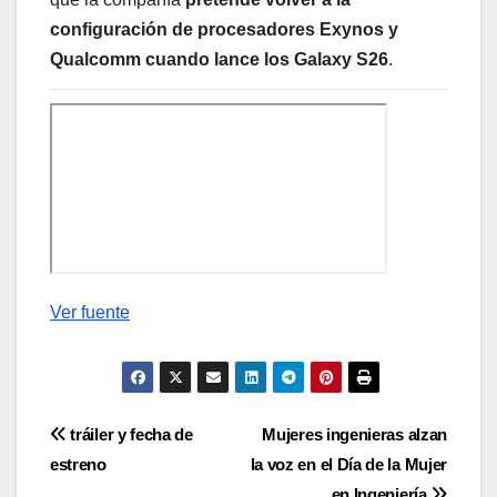
configuración de procesadores Exynos y
Qualcomm cuando lance los Galaxy S26
.
Ver fuente
Navegación
tráiler y fecha de
Mujeres ingenieras alzan
estreno
la voz en el Día de la Mujer
de
en Ingeniería