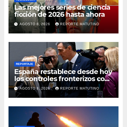
Las mejores series de ciencia
ficción de 2026 hasta ahora
AGOSTO 8, 2026
REPORTE MATUTINO
REPORTAJE
España restablece desde hoy
los controles fronterizos con
Italia tras el rechazo de Roma
AGOSTO 8, 2026
REPORTE MATUTINO
a retirar las restricciones