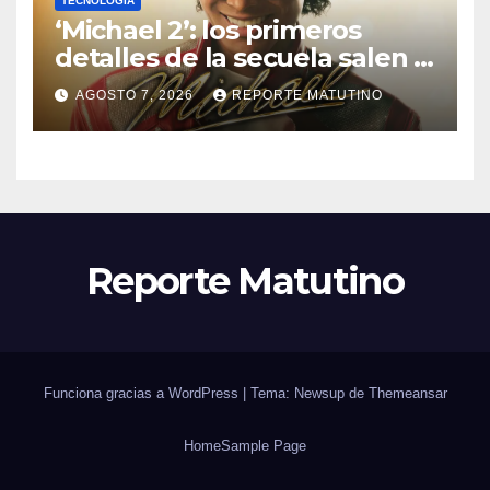
TECNOLOGÍA
‘Michael 2’: los primeros
detalles de la secuela salen a
la luz y ya sabemos cuándo
AGOSTO 7, 2026
REPORTE MATUTINO
se estrena
Reporte Matutino
Funciona gracias a WordPress
|
Tema: Newsup de
Themeansar
Home
Sample Page