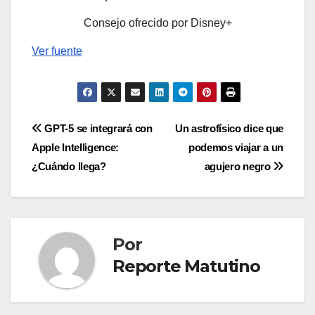
Consejo ofrecido por Disney+
Ver fuente
Navegación
GPT-5 se integrará con
Un astrofísico dice que
Apple Intelligence:
podemos viajar a un
de
¿Cuándo llega?
agujero negro
entradas
Por
Reporte Matutino