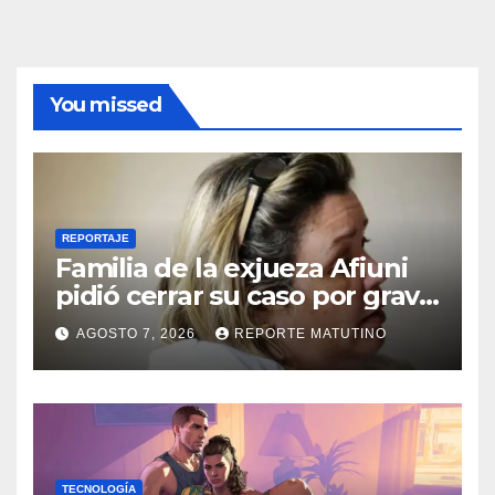
You missed
REPORTAJE
Familia de la exjueza Afiuni
pidió cerrar su caso por grave
enfermedad
AGOSTO 7, 2026
REPORTE MATUTINO
TECNOLOGÍA