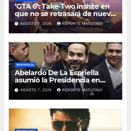
‘GTA 6’: Take-Two insiste en
que no se retrasará de nuevo
y quiere que tú también
AGOSTO 7, 2026
REPORTE MATUTINO
confíes
REPORTAJE
Abelardo De La Espriella
asumió la Presidencia en
medio de una polarización
AGOSTO 7, 2026
REPORTE MATUTINO