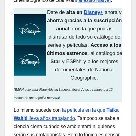
cinematográfico de
Star Wars
al estilo Marvel
.
Date de
alta en
Disney+
ahora y
ahorra gracias a la suscripción
anual
, con la que podrás
disfrutar de todo su catálogo de
series y películas.
Acceso a los
últimos estrenos
, al catálogo de
Star
y ESPN* y a los mejores
documentales de National
Geographic.
*ESPN solo está disponible en Latinoamérica. Ahorro respecto a 12
meses de suscripción mensual.
Lo mismo sucede con
la película en la que
Taika
Waititi
lleva años trabajando
. Tampoco se sabe a
ciencia cierta cuándo se ambientará ni quiénes
serán sus protagonistas. Pero lo lógico es pensar