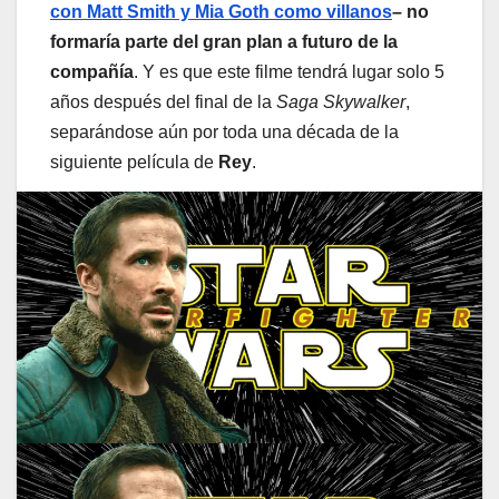
con Matt Smith y Mia Goth como villanos
– no
formaría parte del gran plan a futuro de la
compañía
. Y es que este filme tendrá lugar solo 5
años después del final de la
Saga Skywalker
,
separándose aún por toda una década de la
siguiente película de
Rey
.