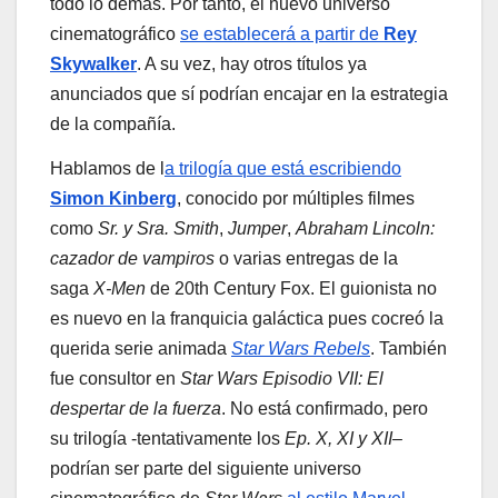
todo lo demás. Por tanto, el nuevo universo
cinematográfico
se establecerá a partir de
Rey
Skywalker
. A su vez, hay otros títulos ya
anunciados que sí podrían encajar en la estrategia
de la compañía.
Hablamos de l
a trilogía que está escribiendo
Simon Kinberg
, conocido por múltiples filmes
como
Sr. y Sra. Smith
,
Jumper
,
Abraham Lincoln:
cazador de vampiros
o varias entregas de la
saga
X-Men
de 20th Century Fox. El guionista no
es nuevo en la franquicia galáctica pues cocreó la
querida serie animada
Star Wars Rebels
. También
fue consultor en
Star Wars Episodio VII: El
despertar de la fuerza
. No está confirmado, pero
su trilogía -tentativamente los
Ep. X, XI y XII
–
podrían ser parte del siguiente universo