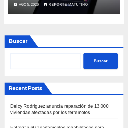
poder competir con OpenAI y
AGO 5, 2026
REPORTE MATUTINO
Anthropic
Buscar
Buscar
Recent Posts
Delcy Rodríguez anuncia reparación de 13.000
viviendas afectadas por los terremotos
Entregan 60 apartamentos rehabilitados para