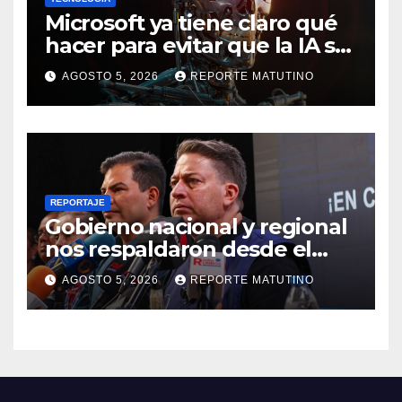
Microsoft ya tiene claro qué
hacer para evitar que la IA se
salga de control
AGOSTO 5, 2026
REPORTE MATUTINO
REPORTAJE
Gobierno nacional y regional
nos respaldaron desde el
primer momento tras
AGOSTO 5, 2026
REPORTE MATUTINO
terremotos del 24J