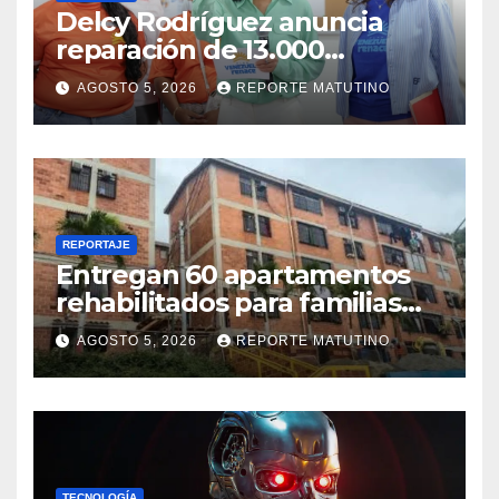
Delcy Rodríguez anuncia
reparación de 13.000
viviendas afectadas por los
AGOSTO 5, 2026
REPORTE MATUTINO
terremotos
REPORTAJE
Entregan 60 apartamentos
rehabilitados para familias
del urbanismo Ana Victoria
AGOSTO 5, 2026
REPORTE MATUTINO
en La Guaira
TECNOLOGÍA