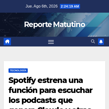
Saltar
Jue. Ago 6th, 2026
2:24:20 AM
al
contenido
Reporte Matutino
TECNOLOGÍA
Spotify estrena una
función para escuchar
los podcasts que