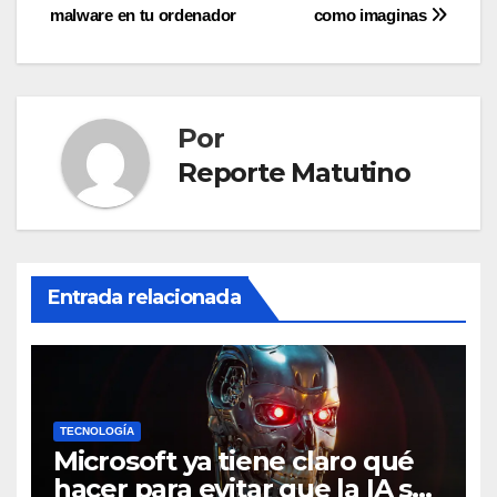
entradas
malware en tu ordenador
como imaginas
Por
Reporte Matutino
Entrada relacionada
TECNOLOGÍA
Microsoft ya tiene claro qué
hacer para evitar que la IA se