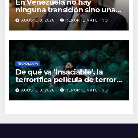
En Venezuela no hay
ninguna transición sino una
ocupación a la fuerza
AGOSTO 8, 2026
REPORTE MATUTINO
TECNOLOGÍA
De qué va ‘Insaciable’, la
terrorífica película de terror
que seguro no conoces y te
AGOSTO 8, 2026
REPORTE MATUTINO
soprenderá