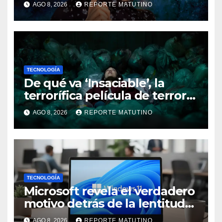
AGO 8, 2026
REPORTE MATUTINO
influencia en el cine
TECNOLOGÍA
De qué va ‘Insaciable’, la
terrorífica película de terror
que seguro no conoces y te
AGO 8, 2026
REPORTE MATUTINO
soprenderá
TECNOLOGÍA
Microsoft revela el verdadero
motivo detrás de la lentitud
de Windows 11
AGO 8, 2026
REPORTE MATUTINO