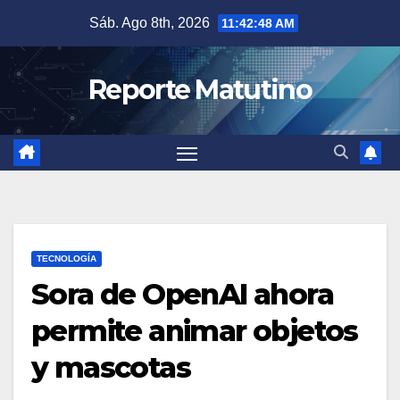
Saltar
Sáb. Ago 8th, 2026
11:42:49 AM
al
contenido
Reporte Matutino
TECNOLOGÍA
Sora de OpenAI ahora
permite animar objetos
y mascotas