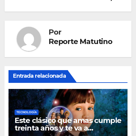
entradas
Por
Reporte Matutino
Entrada relacionada
TECNOLOGÍA
Este clásico que amas cumple
treinta años y te va a
sorprender su enorme