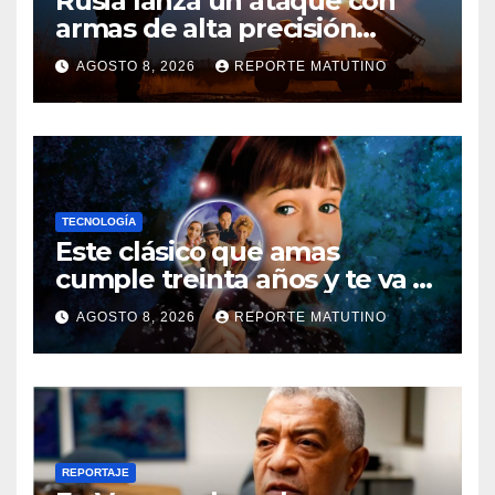
Rusia lanza un ataque con
armas de alta precisión
contra la industria militar en
AGOSTO 8, 2026
REPORTE MATUTINO
Kiev
TECNOLOGÍA
Este clásico que amas
cumple treinta años y te va a
sorprender su enorme
AGOSTO 8, 2026
REPORTE MATUTINO
influencia en el cine
REPORTAJE