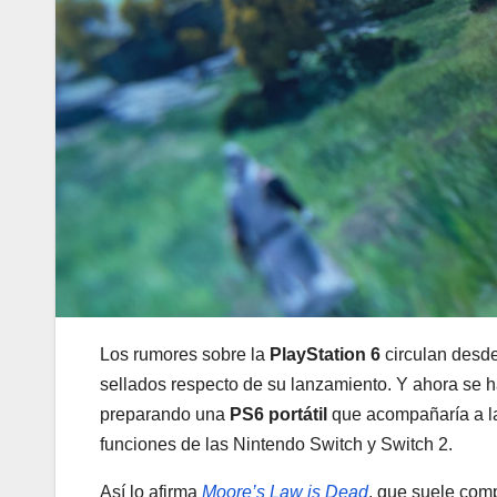
Los rumores sobre la
PlayStation 6
circulan desde
sellados respecto de su lanzamiento. Y ahora se
preparando una
PS6 portátil
que acompañaría a la
funciones de las Nintendo Switch y Switch 2.
Así lo afirma
Moore’s Law is Dead
, que suele comp