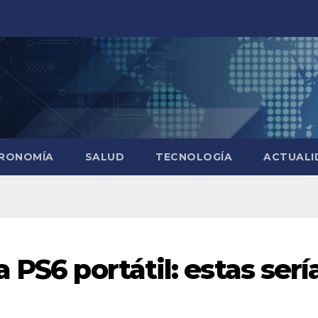
RONOMÍA
SALUD
TECNOLOGÍA
ACTUALI
 PS6 portátil: estas serí