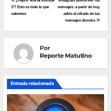
Navegación
¿Habrá ‘Mortal Kombat
Instagram podría leer tus
3’? Esto es todo lo que
mensajes: a partir de hoy,
de
sabemos
adiós al cifrado de tus
entradas
mensajes directos
Por
Reporte Matutino
Entrada relacionada