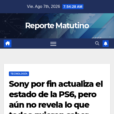
Saltar
Vie. Ago 7th, 2026
7:54:29 AM
al
contenido
Reporte Matutino
TECNOLOGÍA
Sony por fin actualiza el
estado de la PS6, pero
aún no revela lo que