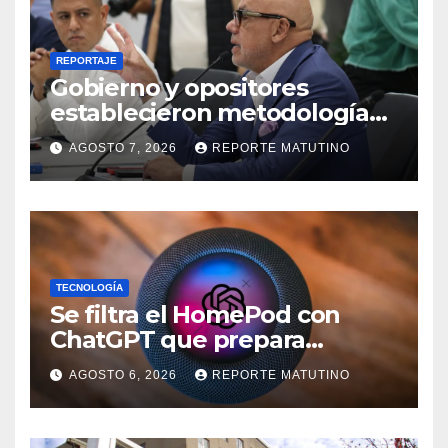
REPORTAJE
Gobierno y opositores
establecieron metodología
para el proceso de diálogo en
AGOSTO 7, 2026
REPORTE MATUTINO
Venezuela
TECNOLOGÍA
Se filtra el HomePod con
ChatGPT que prepara
OpenAI y su diseño es una
AGOSTO 6, 2026
REPORTE MATUTINO
locura