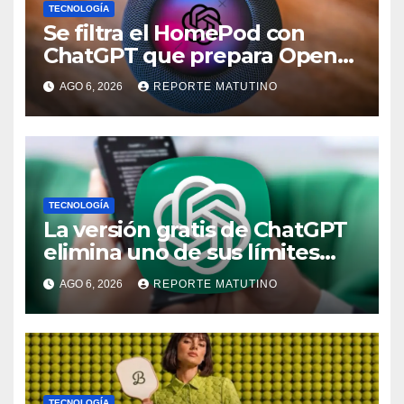
TECNOLOGÍA
Se filtra el HomePod con
ChatGPT que prepara OpenAI
y su diseño es una locura
AGO 6, 2026
REPORTE MATUTINO
TECNOLOGÍA
La versión gratis de ChatGPT
elimina uno de sus límites
más pedidos y ahora es más
AGO 6, 2026
REPORTE MATUTINO
útil
TECNOLOGÍA