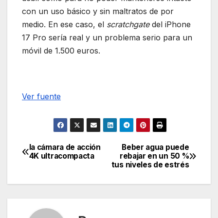
con un uso básico y sin maltratos de por
medio. En ese caso, el
scratchgate
del iPhone
17 Pro sería real y un problema serio para un
móvil de 1.500 euros.
Ver fuente
la cámara de acción
Beber agua puede
Navegación
4K ultracompacta
rebajar en un 50 %
tus niveles de estrés
de
entradas