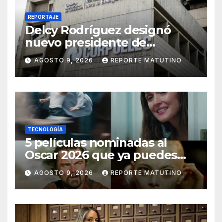
REPORTAJE
Delcy Rodríguez designó
nuevo presidente de
Corpoelec y viceministro
AGOSTO 9, 2026
REPORTE MATUTINO
eléctrico para ‘la
recuperación del servicio’
TECNOLOGÍA
5 películas nominadas al
Oscar 2026 que ya puedes
ver en streaming
AGOSTO 9, 2026
REPORTE MATUTINO