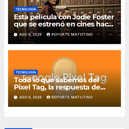
TECNOLOGÍA
Esta película con Jodie Foster
que se estrenó en cines hace
poco ya está en Movistar+
AGO 9, 2026
REPORTE MATUTINO
TECNOLOGÍA
Todo lo que sabemos del
Pixel Tag, la respuesta de
Google a los AirTag:
AGO 9, 2026
REPORTE MATUTINO
características, precio y más