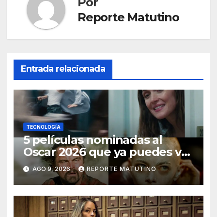
Por
Reporte Matutino
Entrada relacionada
TECNOLOGÍA
5 películas nominadas al
Oscar 2026 que ya puedes ver
en streaming
AGO 9, 2026
REPORTE MATUTINO