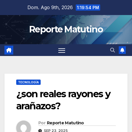
Saltar
Dom. Ago 9th, 2026
1:19:55 PM
al
contenido
Reporte Matutino
TECNOLOGÍA
¿son reales rayones y
arañazos?
Por
Reporte Matutino
SEP 23, 2025