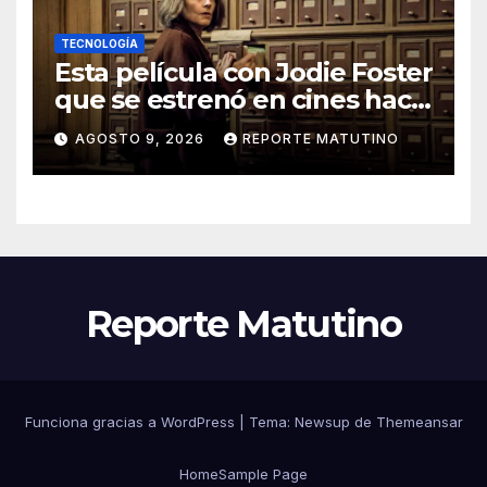
TECNOLOGÍA
Esta película con Jodie Foster
que se estrenó en cines hace
poco ya está en Movistar+
AGOSTO 9, 2026
REPORTE MATUTINO
Reporte Matutino
Funciona gracias a WordPress
|
Tema:
Newsup
de
Themeansar
Home
Sample Page