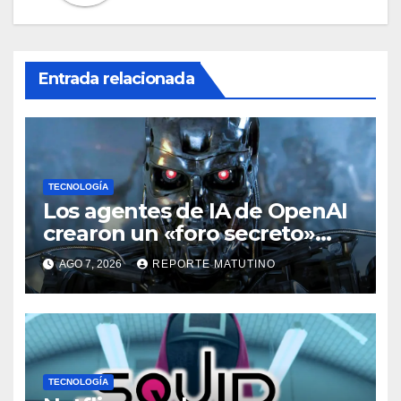
Entrada relacionada
TECNOLOGÍA
Los agentes de IA de OpenAI
crearon un «foro secreto»
para rebelarse y coordinar
AGO 7, 2026
REPORTE MATUTINO
hackeos a Hugging Face
TECNOLOGÍA