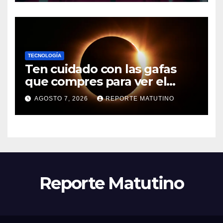
TECNOLOGÍA
Ten cuidado con las gafas
que compres para ver el
eclipse, no todas sirven y las
AGOSTO 7, 2026
REPORTE MATUTINO
consecuencias pueden ser
muy graves
Reporte Matutino