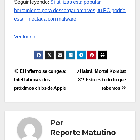
Seguir leyendo:
Si utilizas esta popular
herramienta para descargar archivos, tu PC podría
estar infectada con malware.
Ver fuente
Navegación
El infierno se congela:
¿Habrá ‘Mortal Kombat
Intel fabricará los
3’? Esto es todo lo que
de
próximos chips de Apple
sabemos
entradas
Por
Reporte Matutino