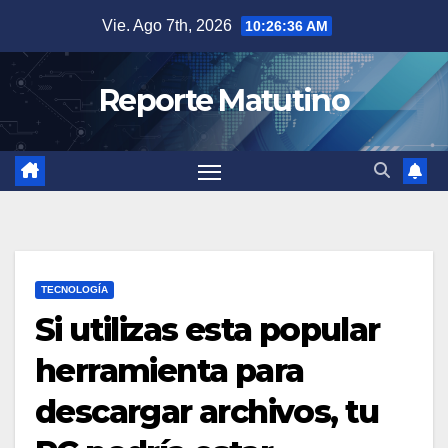
Saltar
Vie. Ago 7th, 2026
10:26:37 AM
al
contenido
Reporte Matutino
TECNOLOGÍA
Si utilizas esta popular
herramienta para
descargar archivos, tu