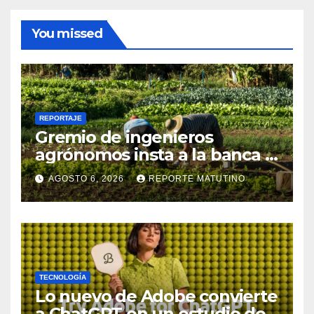
You missed
REPORTAJE
Gremio de ingenieros
agrónomos insta a la banca a
financiar la agricultura
AGOSTO 6, 2026
REPORTE MATUTINO
familiar
TECNOLOGÍA
Lo nuevo de Adobe convierte
a ChatGPT en un estudio de