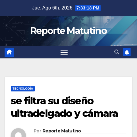
Saltar
Jue. Ago 6th, 2026
7:33:19 PM
al
contenido
Reporte Matutino
TECNOLOGÍA
se filtra su diseño
ultradelgado y cámara
Por
Reporte Matutino