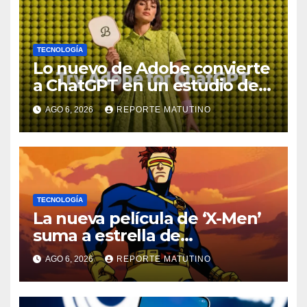
TECNOLOGÍA
Lo nuevo de Adobe convierte
a ChatGPT en un estudio de
diseño con Photoshop,
AGO 6, 2026
REPORTE MATUTINO
Premiere y otras aplicaciones
creativas
TECNOLOGÍA
La nueva película de ‘X-Men’
suma a estrella de
‘Heartstopper’ como Cíclope
AGO 6, 2026
REPORTE MATUTINO