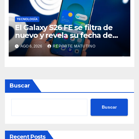
TECNOLOGÍA
El Galaxy S26 FE se filtra de
nuevo y revela su fecha de
lanzamiento
AGO 6, 2026
REPORTE MATUTINO
Buscar
Buscar
Recent Posts