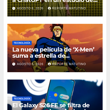
diseño con Photoshop,
AGOSTO 6, 2026
REPORTE MATUTINO
Premiere y otras aplicaciones
creativas
TECNOLOGÍA
La nueva película de ‘X-Men’
suma a estrella de
‘Heartstopper’ como Cíclope
AGOSTO 6, 2026
REPORTE MATUTINO
TECNOLOGÍA
El Galaxy S26 FE se filtra de