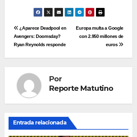
Navegación
¿Aparece Deadpool en
Europa multa a Google
Avengers: Doomsday?
con 2.950 millones de
de
Ryan Reynolds responde
euros
entradas
Por
Reporte Matutino
Entrada relacionada