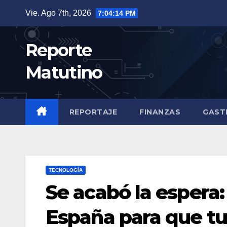
Saltar
Vie. Ago 7th, 2026
7:04:16 PM
al
contenido
Reporte
Matutino
REPORTAJE
FINANZAS
GAST
TECNOLOGÍA
Se acabó la espera
España para que tu