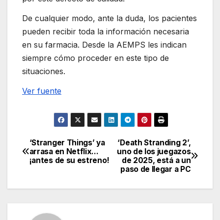
De cualquier modo, ante la duda, los pacientes
pueden recibir toda la información necesaria
en su farmacia. Desde la AEMPS les indican
siempre cómo proceder en este tipo de
situaciones.
Ver fuente
‘Stranger Things’ ya
‘Death Stranding 2’,
Navegación
arrasa en Netflix…
uno de los juegazos
¡antes de su estreno!
de 2025, está a un
de
paso de llegar a PC
entradas