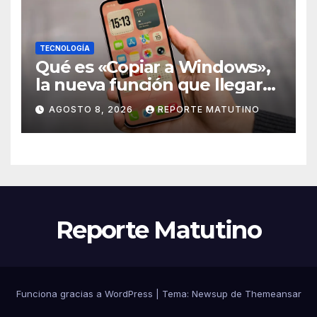
TECNOLOGÍA
Qué es «Copiar a Windows»,
la nueva función que llegará
al iPhone solo para Europa
AGOSTO 8, 2026
REPORTE MATUTINO
Reporte Matutino
Funciona gracias a WordPress
|
Tema:
Newsup
de
Themeansar