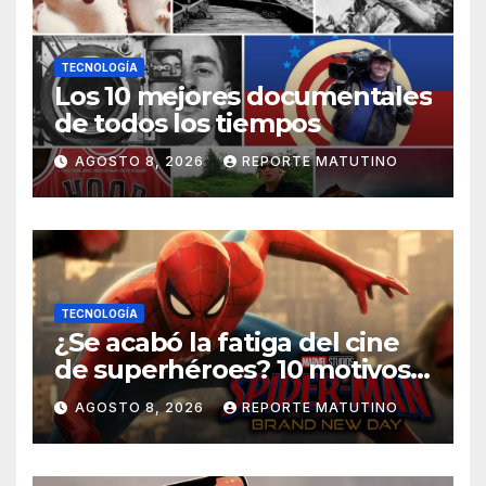
TECNOLOGÍA
Los 10 mejores documentales
de todos los tiempos
AGOSTO 8, 2026
REPORTE MATUTINO
TECNOLOGÍA
¿Se acabó la fatiga del cine
de superhéroes? 10 motivos
por los que ‘Spider-Man:
AGOSTO 8, 2026
REPORTE MATUTINO
Brand New Day» desmiente
esa teoría