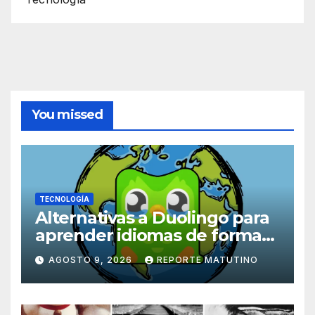
You missed
TECNOLOGÍA
Alternativas a Duolingo para
aprender idiomas de forma
práctica, inmersiva y divertida
AGOSTO 9, 2026
REPORTE MATUTINO