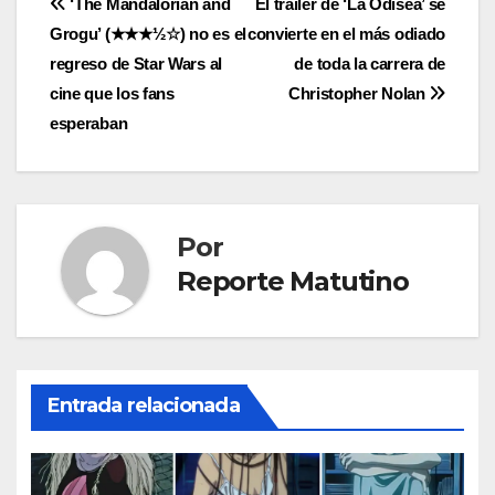
Navegación
‘The Mandalorian and
El tráiler de ‘La Odisea’ se
Grogu’ (★★★½☆) no es el
convierte en el más odiado
de
regreso de Star Wars al
de toda la carrera de
entradas
cine que los fans
Christopher Nolan
esperaban
Por
Reporte Matutino
Entrada relacionada