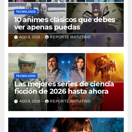
TECNOLOGÍA
10 animes clásicos que debes
ver apenas puedas
AGO 8, 2026
REPORTE MATUTINO
TECNOLOGÍA
Las mejores series de ciencia
ficción de 2026 hasta ahora
AGO 8, 2026
REPORTE MATUTINO