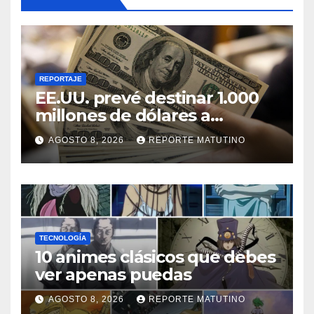
REPORTAJE
EE.UU. prevé destinar 1.000
millones de dólares a
Colombia para un paquete
AGOSTO 8, 2026
REPORTE MATUTINO
de seguridad
TECNOLOGÍA
10 animes clásicos que debes
ver apenas puedas
AGOSTO 8, 2026
REPORTE MATUTINO