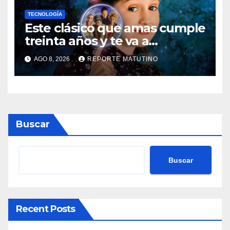
TECNOLOGÍA
Este clásico que amas cumple
treinta años y te va a
sorprender su enorme
AGO 8, 2026
REPORTE MATUTINO
influencia en el cine
Buscar
Buscar
Recent Posts