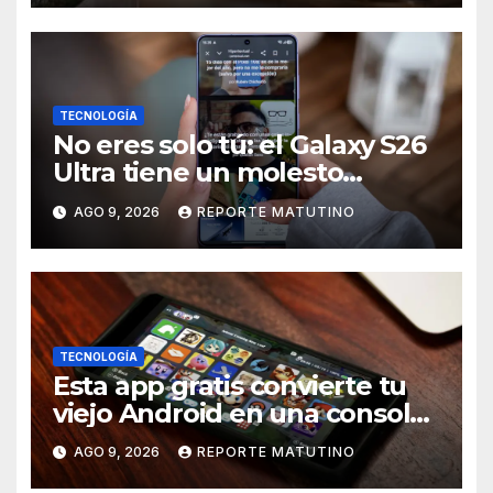
Santiago Uzcátegui Pinto
TECNOLOGÍA
No eres solo tú: el Galaxy S26
Ultra tiene un molesto
problema en la pantalla, pero
AGO 9, 2026
REPORTE MATUTINO
una solución está en camino
TECNOLOGÍA
Esta app gratis convierte tu
viejo Android en una consola
retro de videojuegos
AGO 9, 2026
REPORTE MATUTINO