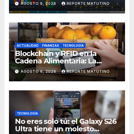
IA Anticipa el Ausentismo
AGOSTO 9, 2026
REPORTE MATUTINO
Laboral en 2026 por Sol María
Sthormes Bolívar
ACTUALIDAD
FINANZAS
TECNOLOGÍA
Blockchain y RFID en la
Cadena Alimentaria: La
Trazabilidad Total que Exige
AGOSTO 9, 2026
REPORTE MATUTINO
el Consumidor Actual por
Santiago Uzcátegui Pinto
TECNOLOGÍA
No eres solo tú: el Galaxy S26
Ultra tiene un molesto