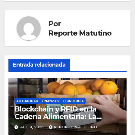
entradas
Por
Reporte Matutino
Entrada relacionada
ACTUALIDAD
FINANZAS
TECNOLOGÍA
Blockchain y RFID en la
Cadena Alimentaria: La
Trazabilidad Total que Exige
AGO 9, 2026
REPORTE MATUTINO
el Consumidor Actual por