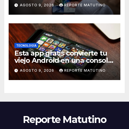
problema en la pantalla, pero
AGOSTO 9, 2026
REPORTE MATUTINO
una solución está en camino
TECNOLOGÍA
Esta app gratis convierte tu
viejo Android en una consola
retro de videojuegos
AGOSTO 9, 2026
REPORTE MATUTINO
Reporte Matutino