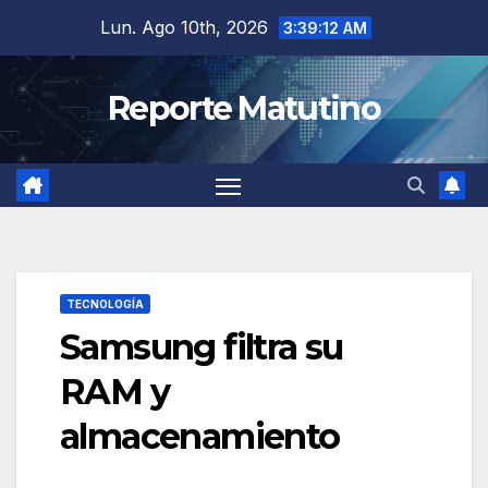
Saltar
Lun. Ago 10th, 2026
3:39:13 AM
al
contenido
Reporte Matutino
TECNOLOGÍA
Samsung filtra su
RAM y
almacenamiento