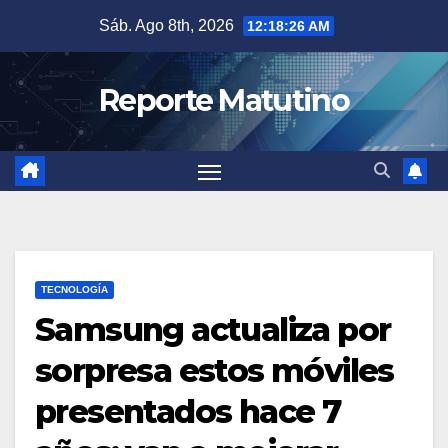
Saltar
Sáb. Ago 8th, 2026
12:18:27 AM
al
contenido
Reporte Matutino
TECNOLOGÍA
Samsung actualiza por
sorpresa estos móviles
presentados hace 7