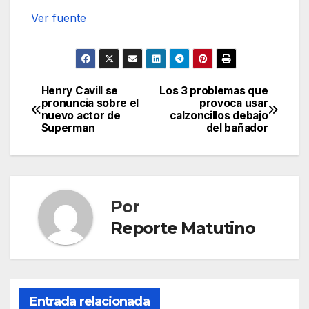
Ver fuente
Henry Cavill se
Los 3 problemas que
Navegación
pronuncia sobre el
provoca usar
nuevo actor de
calzoncillos debajo
de
Superman
del bañador
entradas
Por
Reporte Matutino
Entrada relacionada