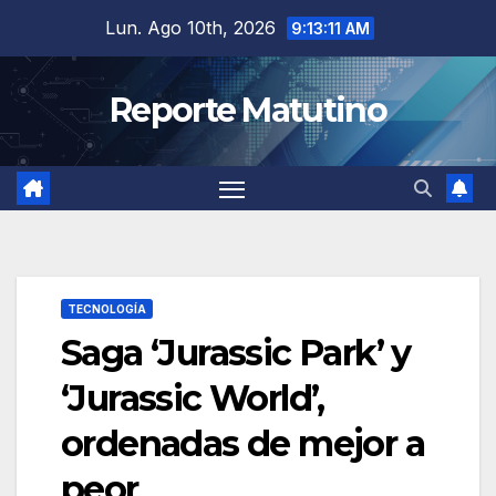
Saltar
Lun. Ago 10th, 2026
9:13:13 AM
al
contenido
Reporte Matutino
TECNOLOGÍA
Saga ‘Jurassic Park’ y
‘Jurassic World’,
ordenadas de mejor a
peor