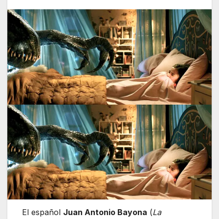
El español
Juan Antonio Bayona
(
La