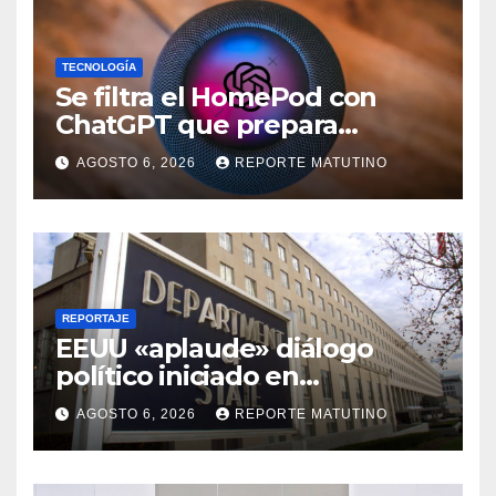
TECNOLOGÍA
Se filtra el HomePod con
ChatGPT que prepara
OpenAI y su diseño es una
AGOSTO 6, 2026
REPORTE MATUTINO
locura
REPORTAJE
EEUU «aplaude» diálogo
político iniciado en
Venezuela
AGOSTO 6, 2026
REPORTE MATUTINO