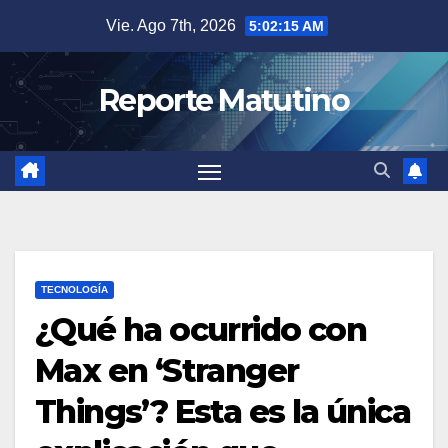
Saltar
Vie. Ago 7th, 2026
5:02:16 AM
al
contenido
Reporte Matutino
TECNOLOGÍA
¿Qué ha ocurrido con
Max en ‘Stranger
Things’? Esta es la única