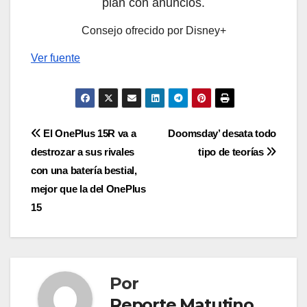
plan con anuncios.
Consejo ofrecido por Disney+
Ver fuente
Navegación
El OnePlus 15R va a
Doomsday’ desata todo
destrozar a sus rivales
tipo de teorías
de
con una batería bestial,
entradas
mejor que la del OnePlus
15
Por
Reporte Matutino