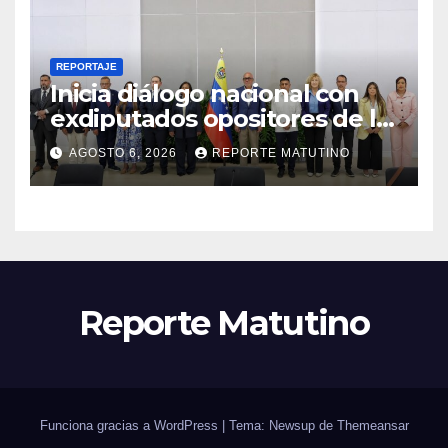
REPORTAJE
Inicia diálogo nacional con
exdiputados opositores de la
AN de 2015
AGOSTO 6, 2026
REPORTE MATUTINO
Reporte Matutino
Funciona gracias a WordPress
|
Tema: Newsup de
Themeansar