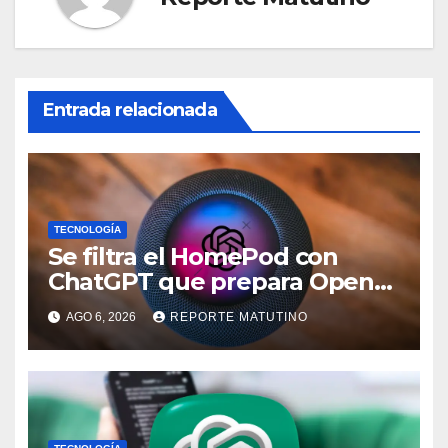
Entrada relacionada
TECNOLOGÍA
Se filtra el HomePod con
ChatGPT que prepara OpenAI
y su diseño es una locura
AGO 6, 2026
REPORTE MATUTINO