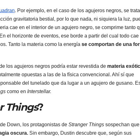
cuadran
. Por ejemplo, en el caso de los agujeros negros, se trat
ón gravitatoria bestial, por lo que nada, ni siquiera la luz, pu
eria cae en el interior de un agujero negro, se comprime tanto 
 En el horizonte de eventos, ese borde a partir del cual todo cae
os. Tanto la materia como la energía
se comportan de una fo
r de los agujeros negros podría estar revestida de
materia exóti
talmente opuestas a las de la física convencional. Ahí sí que
responsable del tunelado que da lugar a un agujero de gusano. E
ngs
como en
Interstellar.
r Things
?
ide Down, los protagonistas de
Stranger Things
sospechan que
gia oscura.
Sin embargo, Dustin descubre que, según sus