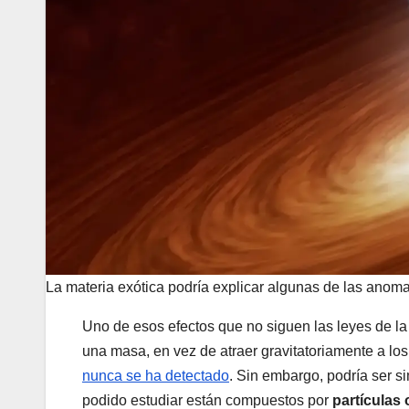
La materia exótica podría explicar algunas de las anoma
Uno de esos efectos que no siguen las leyes de la 
una masa, en vez de atraer gravitatoriamente a los
nunca se ha detectado
. Sin embargo, podría ser 
podido estudiar están compuestos por
partículas 