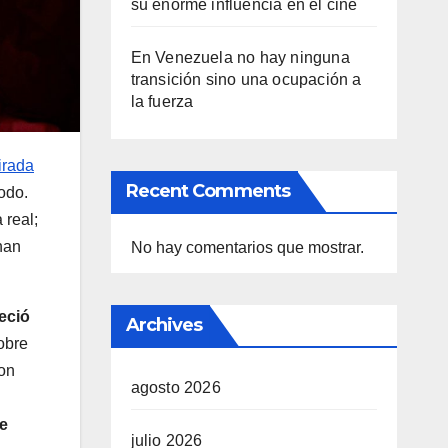
su enorme influencia en el cine
En Venezuela no hay ninguna
transición sino una ocupación a
la fuerza
irada
Recent Comments
odo.
 real;
 han
No hay comentarios que mostrar.
eció
Archives
obre
con
agosto 2026
e
julio 2026