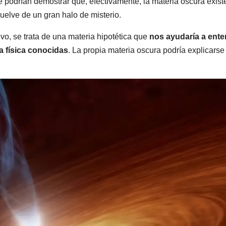
 podrían demostrar que, efectivamente, la materia oscura exist
uelve de un gran halo de misterio.
vo, se trata de una materia hipotética que
nos ayudaría a ente
a física conocidas
. La propia materia oscura podría explicarse