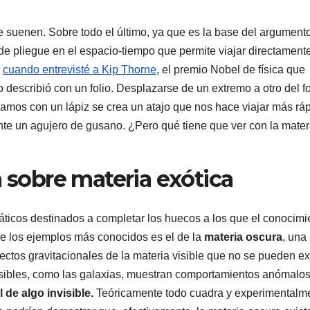
 suenen. Sobre todo el último, ya que es la base del argument
de pliegue en el espacio-tiempo que permite viajar directament
,
cuando entrevisté a Kip Thorne
, el premio Nobel de física que
o describió con un folio. Desplazarse de un extremo a otro del fo
esamos con un lápiz se crea un atajo que nos hace viajar más rá
te un agujero de gusano. ¿Pero qué tiene que ver con la mater
a sobre materia exótica
máticos destinados a completar los huecos a los que el conocimi
e los ejemplos más conocidos es el de la
materia oscura
, una
fectos gravitacionales de la materia visible que no se pueden ex
 visibles, como las galaxias, muestran comportamientos anómalo
l de algo invisible.
Teóricamente todo cuadra y experimentalm