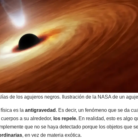
lías de los agujeros negros. Ilustración de la NASA de un aguje
física es la
antigravedad
. Es decir, un fenómeno que se da c
 cuerpos a su alrededor,
los repele.
En realidad, esto es algo q
simplemente que no se haya detectado porque los objetos que s
ordinarias
, en vez de materia exótica.