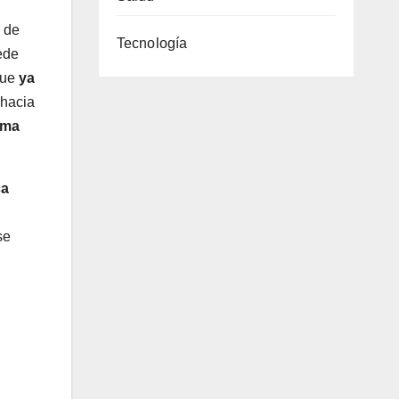
a de
Tecnología
ede
que
ya
 hacia
rma
ca
se