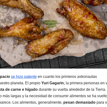
spacio
se hizo patente
en cuanto los primeros astronautas
uestro planeta. El propio
Yuri Gagarin,
la primera personas en v
sta de carne e hígado
durante su vuelta alrededor de la Tierra
o más largas y la necesidad de consumir alimentos se ha vuelto 
parece. Los alimentos, generalmente,
pesan demasiado
para v