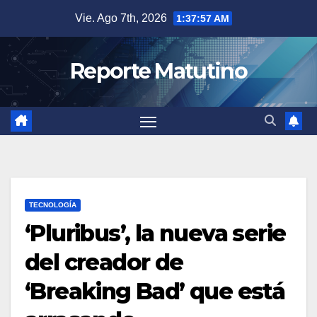
Saltar
Vie. Ago 7th, 2026
1:37:59 AM
al
contenido
Reporte Matutino
TECNOLOGÍA
‘Pluribus’, la nueva serie
del creador de
‘Breaking Bad’ que está