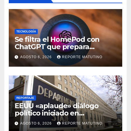
TECNOLOGÍA
Se filtra el HomePod con
ChatGPT que prepara
OpenAI y su diseño es una
AGOSTO 6, 2026
REPORTE MATUTINO
locura
REPORTAJE
EEUU «aplaude» diálogo
político iniciado en
Venezuela
AGOSTO 6, 2026
REPORTE MATUTINO