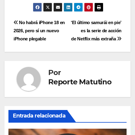
Navegación
No habrá iPhone 18 en
‘El último samurái en pie’
2026, pero sí un nuevo
es la serie de acción
de
iPhone plegable
de Netflix más extraña
entradas
Por
Reporte Matutino
Entrada relacionada