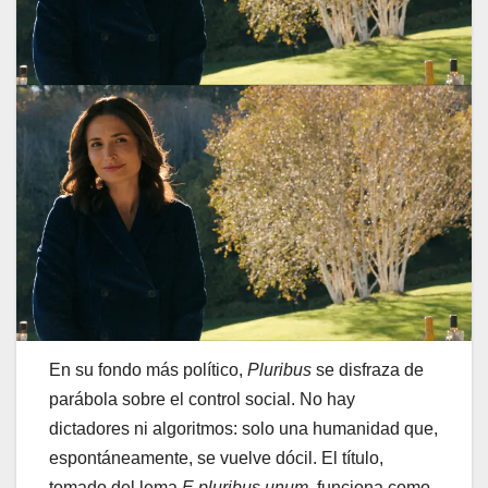
En su fondo más político,
Pluribus
se disfraza de
parábola sobre el control social. No hay
dictadores ni algoritmos: solo una humanidad que,
espontáneamente, se vuelve dócil. El título,
tomado del lema
E pluribus unum
, funciona como