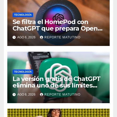
TECNOLOGÍA
Se filtra el HomePod con
ChatGPT que prepara OpenAI
y su diseño es una locura
AGO 6, 2026
REPORTE MATUTINO
TECNOLOGÍA
La versión gratis de ChatGPT
elimina uno de sus límites
más pedidos y ahora es más
AGO 6, 2026
REPORTE MATUTINO
útil