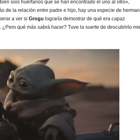
én sois huérfanos que se han encontrado el uno al otro»,
s de la relación entre padre e hijo, hay una especie de herma
perar a ver si
Grogu
lograría demostrar de qué era capaz
 ¿Pero qué más sabrá hacer? Tuve la suerte de descubrirlo mi