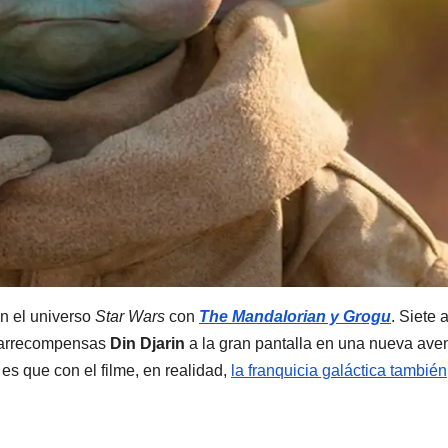
 en el universo
Star Wars
con
The Mandalorian y Grogu
. Siete 
azarrecompensas
Din Djarin
a la gran pantalla en una nueva ave
s que con el filme, en realidad,
la franquicia galáctica también