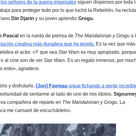
y
los señores de la guerra imperiales
siguen dispersos por toda l
abaja para proteger todo por lo que luchó la Rebelión, ha reclut
riano
Din Djarin
y su joven aprendiz
Grogu
.
o Pascal
en la rueda de prensa de
The Mandalorian y Grogu
a 
elación creativa más duradera que he tenido.
Es la vez que más
elebra el actor. «Y que sea
Star Wars
es muy apropiado, porqu
ir al cine son de ver
Star Wars
. Es un regalo inmenso, por muc
mo esto», agradece.
lo y disfrutarlo.
[Jon] Favreau
sigue fichando a gente increíbl
 oportunidad de sentarme al lado de uno de mis ídolos,
Sigourne
ueva compañera de reparto en
The Mandalorian y Grogu
. La
nunca me cansaré de escuchártelo».