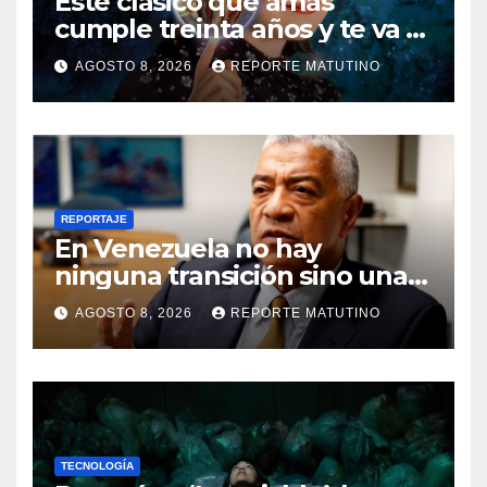
Este clásico que amas
cumple treinta años y te va a
sorprender su enorme
AGOSTO 8, 2026
REPORTE MATUTINO
influencia en el cine
REPORTAJE
En Venezuela no hay
ninguna transición sino una
ocupación a la fuerza
AGOSTO 8, 2026
REPORTE MATUTINO
TECNOLOGÍA