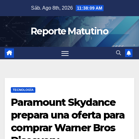
Saltar
Sáb. Ago 8th, 2026
11:38:10 AM
al
contenido
Reporte Matutino
TECNOLOGÍA
Paramount Skydance
prepara una oferta para
comprar Warner Bros