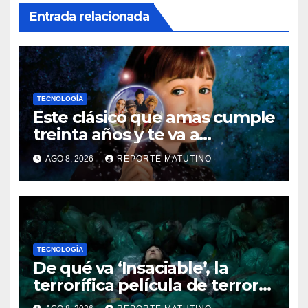
Entrada relacionada
TECNOLOGÍA
Este clásico que amas cumple
treinta años y te va a
sorprender su enorme
AGO 8, 2026
REPORTE MATUTINO
influencia en el cine
TECNOLOGÍA
De qué va ‘Insaciable’, la
terrorífica película de terror
que seguro no conoces y te