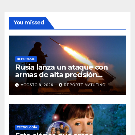
You missed
REPORTAJE
Rusia lanza un ataque con
armas de alta precisión
contra la industria militar en
AGOSTO 8, 2026
REPORTE MATUTINO
Kiev
TECNOLOGÍA