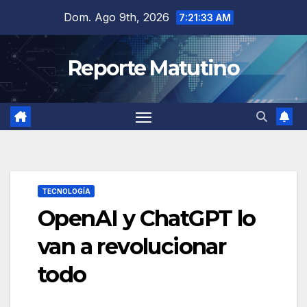
Saltar
Dom. Ago 9th, 2026
7:21:34 AM
al
contenido
Reporte Matutino
TECNOLOGÍA
OpenAI y ChatGPT lo
van a revolucionar
todo