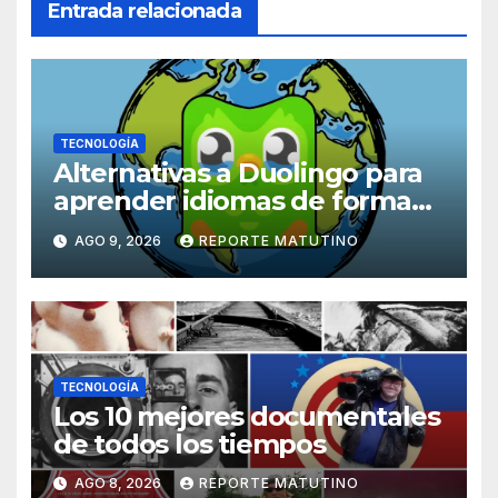
Entrada relacionada
TECNOLOGÍA
Alternativas a Duolingo para
aprender idiomas de forma
práctica, inmersiva y divertida
AGO 9, 2026
REPORTE MATUTINO
TECNOLOGÍA
Los 10 mejores documentales
de todos los tiempos
AGO 8, 2026
REPORTE MATUTINO