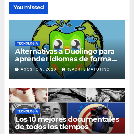
You missed
TECNOLOGÍA
Alternativas a Duolingo para
aprender idiomas de forma
práctica, inmersiva y divertida
AGOSTO 9, 2026
REPORTE MATUTINO
TECNOLOGÍA
Los 10 mejores documentales
de todos los tiempos