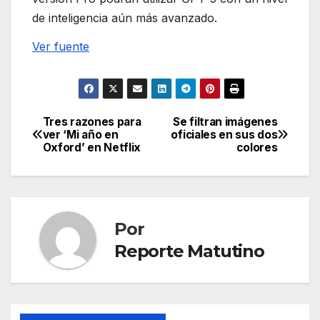
de inteligencia aún más avanzado.
Ver fuente
Tres razones para
Se filtran imágenes
Navegación
ver ‘Mi año en
oficiales en sus dos
Oxford’ en Netflix
colores
de
entradas
Por
Reporte Matutino