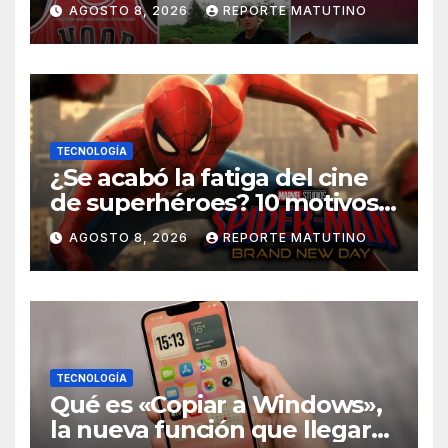
AGOSTO 8, 2026
REPORTE MATUTINO
TECNOLOGÍA
¿Se acabó la fatiga del cine
de superhéroes? 10 motivos
por los que ‘Spider-Man:
AGOSTO 8, 2026
REPORTE MATUTINO
Brand New Day» desmiente
esa teoría
TECNOLOGÍA
Qué es «Copiar a Windows»,
la nueva función que llegará