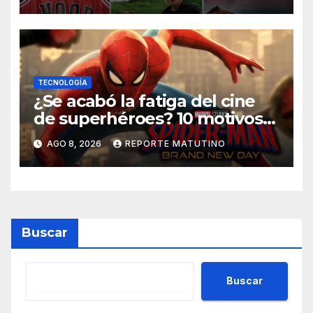
TECNOLOGÍA
¿Se acabó la fatiga del cine
de superhéroes? 10 motivos
por los que ‘Spider-Man:
AGO 8, 2026
REPORTE MATUTINO
Brand New Day» desmiente
esa teoría
Buscar
Buscar