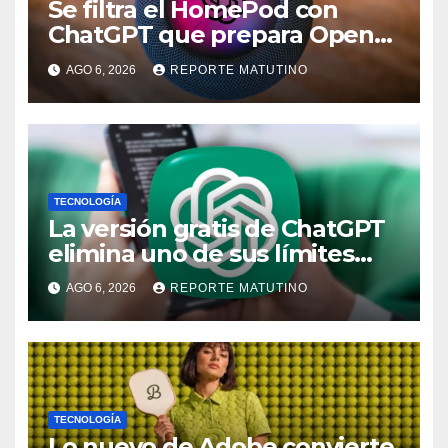
Se filtra el HomePod con
ChatGPT que prepara OpenAI
y su diseño es una locura
AGO 6, 2026
REPORTE MATUTINO
TECNOLOGÍA
La versión gratis de ChatGPT
elimina uno de sus límites
más pedidos y ahora es más
AGO 6, 2026
REPORTE MATUTINO
útil
TECNOLOGÍA
Lo nuevo de Adobe convierte