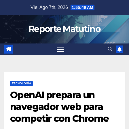
Saltar
Vie. Ago 7th, 2026
1:55:50 AM
al
contenido
Reporte Matutino
TECNOLOGÍA
OpenAI prepara un
navegador web para
competir con Chrome