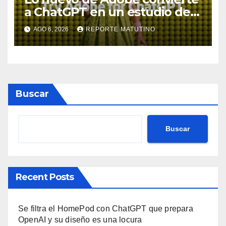
a ChatGPT en un estudio de
diseño con Photoshop,
AGO 6, 2026
REPORTE MATUTINO
Premiere y otras aplicaciones
creativas
Buscar
Buscar
Recent Posts
Se filtra el HomePod con ChatGPT que prepara
OpenAI y su diseño es una locura