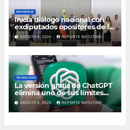
REPORTAJE
Inicia diálogo nacional con
exdiputados opositores de la
AN de 2015
AGOSTO 6, 2026
REPORTE MATUTINO
TECNOLOGÍA
La versión gratis de ChatGPT
elimina uno de sus límites
más pedidos y ahora es más
AGOSTO 6, 2026
REPORTE MATUTINO
útil