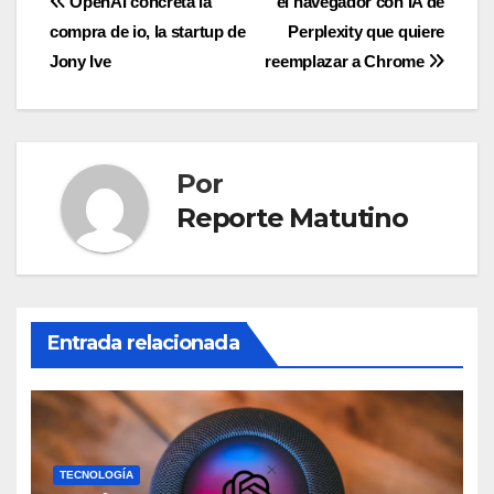
Navegación
OpenAI concreta la
el navegador con IA de
compra de io, la startup de
Perplexity que quiere
de
Jony Ive
reemplazar a Chrome
entradas
Por
Reporte Matutino
Entrada relacionada
TECNOLOGÍA