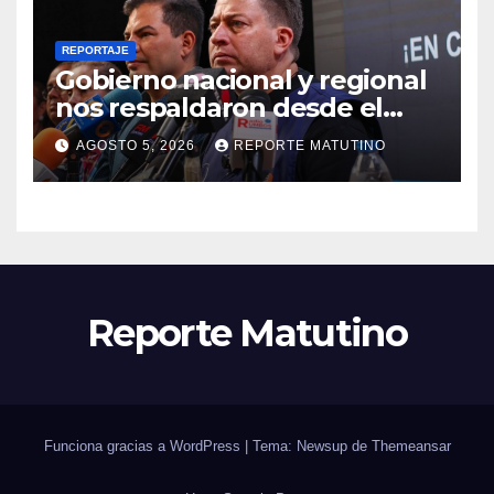
REPORTAJE
Gobierno nacional y regional
nos respaldaron desde el
primer momento tras
AGOSTO 5, 2026
REPORTE MATUTINO
terremotos del 24J
Reporte Matutino
Funciona gracias a WordPress
|
Tema: Newsup de
Themeansar