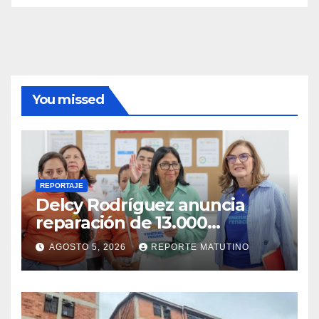
You missed
REPORTAJE
Delcy Rodríguez anuncia
reparación de 13.000
viviendas afectadas por los
AGOSTO 5, 2026
REPORTE MATUTINO
terremotos