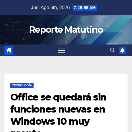
Saltar
Jue. Ago 6th, 2026
7:46:00 AM
al
contenido
Reporte Matutino
TECNOLOGÍA
Office se quedará sin
funciones nuevas en
Windows 10 muy