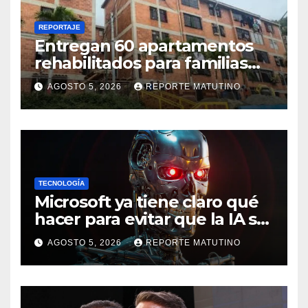
REPORTAJE
Entregan 60 apartamentos
rehabilitados para familias
del urbanismo Ana Victoria
AGOSTO 5, 2026
REPORTE MATUTINO
en La Guaira
TECNOLOGÍA
Microsoft ya tiene claro qué
hacer para evitar que la IA se
salga de control
AGOSTO 5, 2026
REPORTE MATUTINO