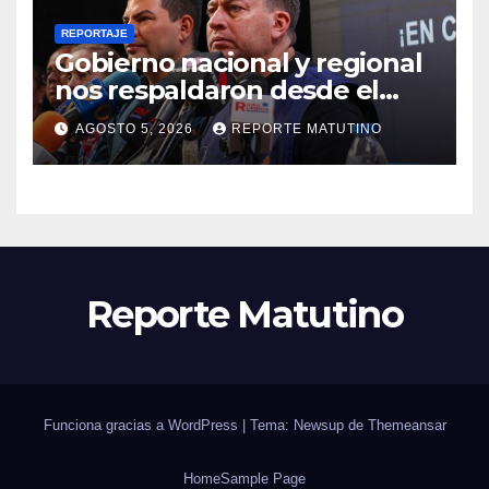
REPORTAJE
Gobierno nacional y regional
nos respaldaron desde el
primer momento tras
AGOSTO 5, 2026
REPORTE MATUTINO
terremotos del 24J
Reporte Matutino
Funciona gracias a WordPress
|
Tema: Newsup de
Themeansar
Home
Sample Page