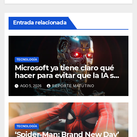
Entrada relacionada
TECNOLOGÍA
Microsoft ya tiene claro qué
hacer para evitar que la IA se
salga de control
AGO 5, 2026
REPORTE MATUTINO
TECNOLOGÍA
‘Spider-Man: Brand New Day’