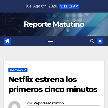
Saltar
Jue. Ago 6th, 2026
5:12:53 AM
al
contenido
Reporte Matutino
TECNOLOGÍA
Netflix estrena los
primeros cinco minutos
Por
Reporte Matutino