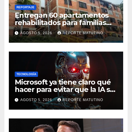
REPORTAJE
Entregan 60 apartamentos
rehabilitados para familias
del urbanismo Ana Victoria
AGOSTO 5, 2026
REPORTE MATUTINO
en La Guaira
TECNOLOGÍA
Microsoft ya tiene claro qué
hacer para evitar que la IA se
salga de control
AGOSTO 5, 2026
REPORTE MATUTINO