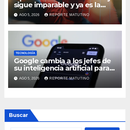
sigue imparable y ya es la
película más taquillera de
AGO 5, 2026
REPORTE MATUTINO
2026
TECNOLOGÍA
Google cambia a los jefes de
su inteligencia artificial para
poder competir con OpenAI y
AGO 5, 2026
REPORTE MATUTINO
Anthropic
Buscar