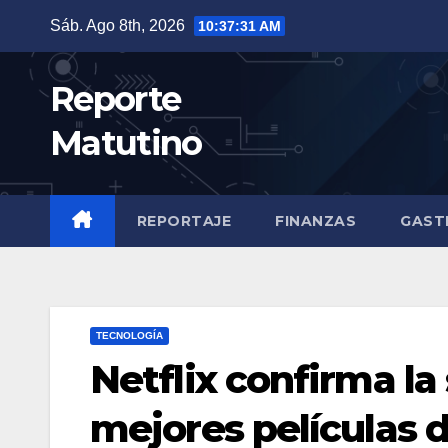
Saltar
Sáb. Ago 8th, 2026
10:37:33 AM
al
contenido
Reporte
Matutino
REPORTAJE
FINANZAS
GAST
TECNOLOGÍA
Netflix confirma la
mejores películas 