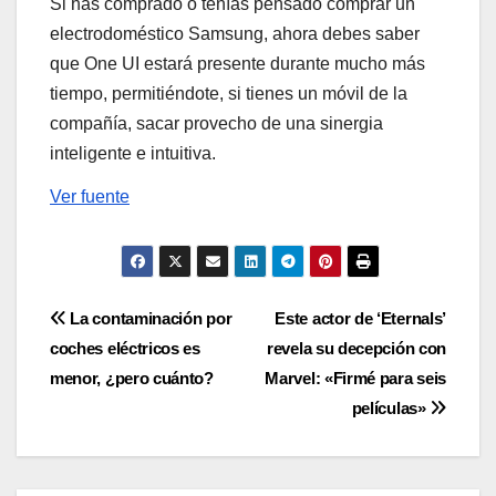
Si has comprado o tenías pensado comprar un
electrodoméstico Samsung, ahora debes saber
que One UI estará presente durante mucho más
tiempo, permitiéndote, si tienes un móvil de la
compañía, sacar provecho de una sinergia
inteligente e intuitiva.
Ver fuente
Navegación
La contaminación por
Este actor de ‘Eternals’
coches eléctricos es
revela su decepción con
de
menor, ¿pero cuánto?
Marvel: «Firmé para seis
entradas
películas»