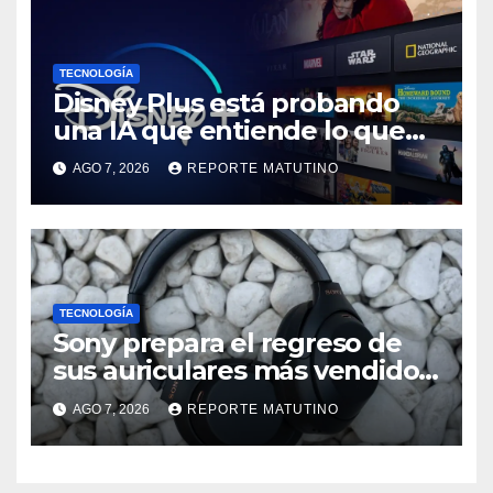
TECNOLOGÍA
Disney Plus está probando
una IA que entiende lo que
quieres ver
AGO 7, 2026
REPORTE MATUTINO
TECNOLOGÍA
Sony prepara el regreso de
sus auriculares más vendidos,
ahora más baratos
AGO 7, 2026
REPORTE MATUTINO