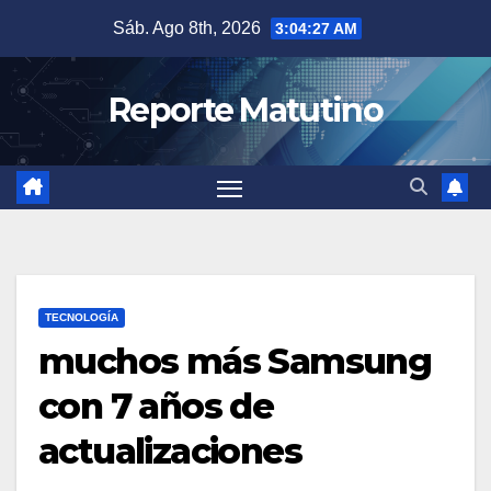
Saltar
Sáb. Ago 8th, 2026
3:04:28 AM
al
contenido
Reporte Matutino
TECNOLOGÍA
muchos más Samsung
con 7 años de
actualizaciones