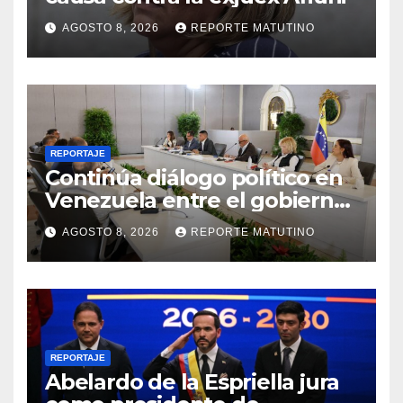
AGOSTO 8, 2026
REPORTE MATUTINO
REPORTAJE
Continúa diálogo político en
Venezuela entre el gobierno
y la oposición
AGOSTO 8, 2026
REPORTE MATUTINO
REPORTAJE
Abelardo de la Espriella jura