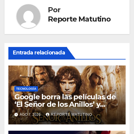
Por
Reporte Matutino
Entrada relacionada
TECNOLOGÍA
Google borra las películas de
‘El Señor de los Anillos’ y
reabre el debate sobre la
AGO 7, 2026
REPORTE MATUTINO
propiedad digital