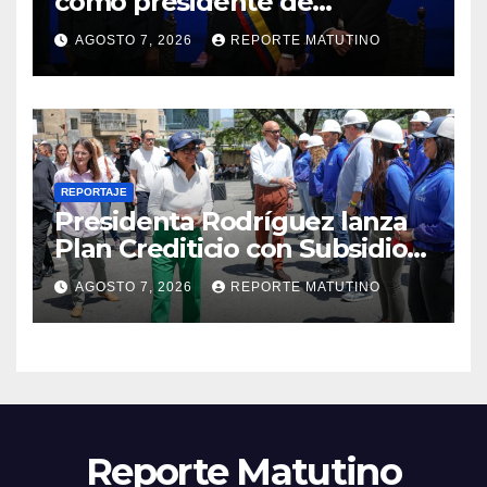
como presidente de
Colombia para el periodo
AGOSTO 7, 2026
REPORTE MATUTINO
2026-2030
REPORTAJE
Presidenta Rodríguez lanza
Plan Crediticio con Subsidio
Directo en encuentro con
AGOSTO 7, 2026
REPORTE MATUTINO
Juntas de Condominio
Reporte Matutino