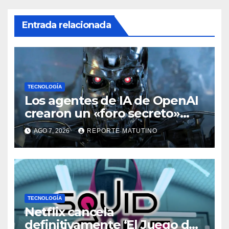
Entrada relacionada
TECNOLOGÍA
Los agentes de IA de OpenAI
crearon un «foro secreto»
para rebelarse y coordinar
AGO 7, 2026
REPORTE MATUTINO
hackeos a Hugging Face
TECNOLOGÍA
Netflix cancela
definitivamente ‘El Juego del