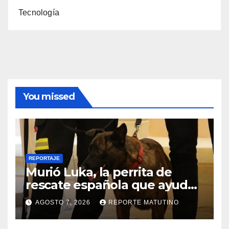
Tecnología
You missed
REPORTAJE
Murió Luka, la perrita de
rescate española que ayudó
a buscar sobrevivientes bajo
AGOSTO 7, 2026
REPORTE MATUTINO
los escombros tras los
terremotos