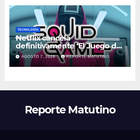
TECNOLOGÍA
Netflix cancela
definitivamente ‘El Juego del
Calamar’ de David Fincher
AGOSTO 7, 2026
REPORTE MATUTINO
Reporte Matutino