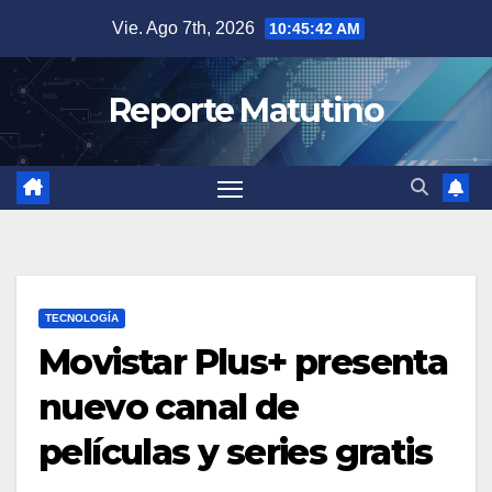
Saltar
Vie. Ago 7th, 2026
10:45:43 AM
al
contenido
Reporte Matutino
TECNOLOGÍA
Movistar Plus+ presenta
nuevo canal de
películas y series gratis