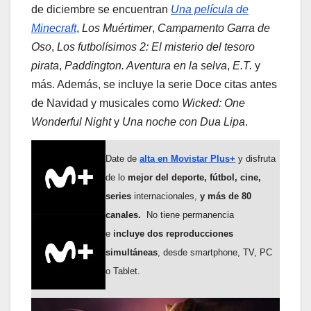
de diciembre se encuentran
Una película de
Minecraft
,
Los Muértimer
,
Campamento Garra de
Oso
,
Los futbolísimos 2: El misterio del tesoro
pirata
,
Paddington. Aventura en la selva
,
E.T.
y
más. Además, se incluye la serie Doce citas antes
de Navidad y musicales como
Wicked: One
Wonderful Night
y
Una noche con Dua Lipa
.
Date de
alta en Movistar Plus+
y disfruta
de lo
mejor del deporte, fútbol, cine,
series
internacionales,
y más de 80
canales.
No tiene permanencia
e
incluye dos reproducciones
simultáneas
, desde smartphone, TV, PC
o Tablet.