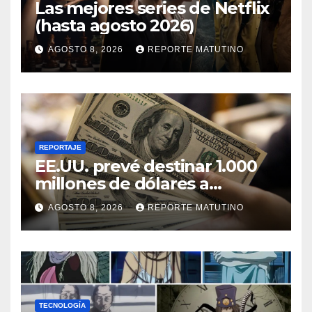
Las mejores series de Netflix
(hasta agosto 2026)
AGOSTO 8, 2026
REPORTE MATUTINO
REPORTAJE
EE.UU. prevé destinar 1.000
millones de dólares a
Colombia para un paquete
AGOSTO 8, 2026
REPORTE MATUTINO
de seguridad
TECNOLOGÍA