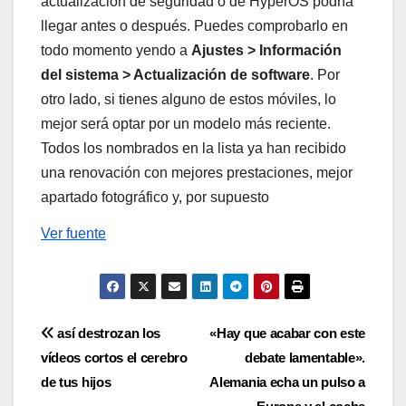
actualización de seguridad o de HyperOS podría
llegar antes o después. Puedes comprobarlo en
todo momento yendo a
Ajustes > Información
del sistema > Actualización de software
. Por
otro lado, si tienes alguno de estos móviles, lo
mejor será optar por un modelo más reciente.
Todos los nombrados en la lista ya han recibido
una renovación con mejores prestaciones, mejor
apartado fotográfico y, por supuesto
Ver fuente
Navegación
así destrozan los
«Hay que acabar con este
vídeos cortos el cerebro
debate lamentable».
de
de tus hijos
Alemania echa un pulso a