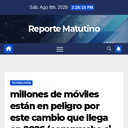
Saltar
Sáb. Ago 8th, 2026
3:26:16 PM
al
contenido
Reporte Matutino
TECNOLOGÍA
millones de móviles
están en peligro por
este cambio que llega