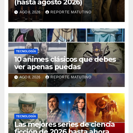
(hasta agosto 2026)
AGO 8, 2026
REPORTE MATUTINO
TECNOLOGÍA
10 animes clásicos que debes
ver apenas puedas
AGO 8, 2026
REPORTE MATUTINO
TECNOLOGÍA
Las mejores series de ciencia
ficción de 2026 hasta ahora