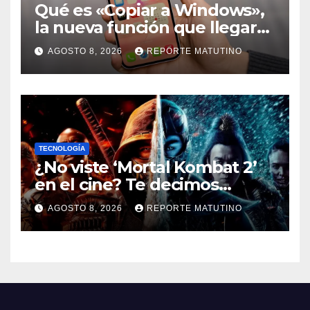
Qué es «Copiar a Windows»,
la nueva función que llegará
al iPhone solo para Europa
AGOSTO 8, 2026
REPORTE MATUTINO
TECNOLOGÍA
¿No viste ‘Mortal Kombat 2’
en el cine? Te decimos
dónde verla en streaming
AGOSTO 8, 2026
REPORTE MATUTINO
ahora mismo y te damos tres
razones para hacerlo