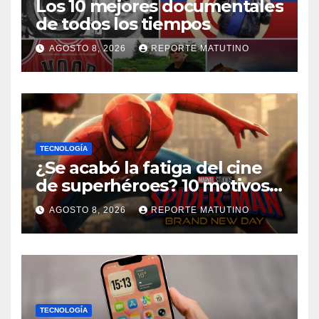
Los 10 mejores documentales
de todos los tiempos
AGOSTO 8, 2026
REPORTE MATUTINO
TECNOLOGÍA
¿Se acabó la fatiga del cine
de superhéroes? 10 motivos
por los que ‘Spider-Man:
AGOSTO 8, 2026
REPORTE MATUTINO
Brand New Day» desmiente
esa teoría
TECNOLOGÍA