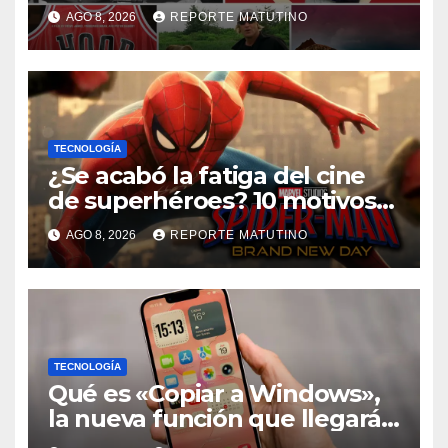
AGO 8, 2026
REPORTE MATUTINO
TECNOLOGÍA
¿Se acabó la fatiga del cine
de superhéroes? 10 motivos
por los que ‘Spider-Man:
AGO 8, 2026
REPORTE MATUTINO
Brand New Day» desmiente
esa teoría
TECNOLOGÍA
Qué es «Copiar a Windows»,
la nueva función que llegará
al iPhone solo para Europa