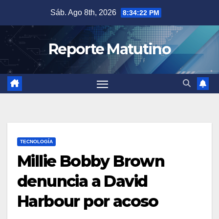
Saltar
Sáb. Ago 8th, 2026
8:34:23 PM
al
contenido
Reporte Matutino
TECNOLOGÍA
Millie Bobby Brown
denuncia a David
Harbour por acoso