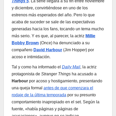
Things 5
. La serie llegará a su fin entre noviembre
y diciembre, convirtiéndose en uno de los
estrenos más esperados del año. Pero lo que
acaba de suceder se sale de las expectativas
generadas hacia los fans, tocando un tema mucho
más serio. Y es que, al parecer, la actriz
Millie
Bobby Brown
(Once) ha denunciado a su
compañero
David Harbour
(Jim Hopper) por
acoso e intimidación.
Tal y como ha informado el
Daily Mail
, la actriz
protagonista de
Stranger Things
ha acusado a
Harbour
por acoso y hostigamiento, presentando
una queja formal
antes de que comenzara el
rodaje de la última temporada
por su presunto
comportamiento inapropiado en el set. Según la
fuente, «había páginas y páginas de
acusaciones», aunque no se indican