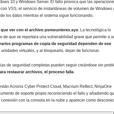
dows 10 y Windows Server. El fallo provoca que las operacion
do con VSS, el servicio de instantáneas de volumen de Windows
 de los datos mientras el sistema sigue funcionando.
e que ver con el archivo psmounterex.sys
. La tecnológica lo
go de que se reportara una vulnerabilidad grave que permite a u
varios programas de copia de seguridad dependen de ese
idades virtuales, y al bloquearlo, dejan de funcionar.
opias de seguridad completas pueden seguir creándose sin prob
ra restaurar archivos, el proceso falla
.
stán Acronis Cyber Protect Cloud, Macrium Reflect, NinjaOne
umento de soporte propio reconociendo el fallo y añadiendo qu
a conexión con la consola en la nube y aparecer como descone