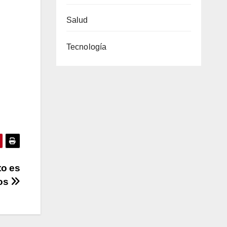
Salud
Tecnología
to es
mos