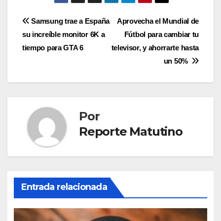
Navegación
Samsung trae a España
Aprovecha el Mundial de
su increíble monitor 6K a
Fútbol para cambiar tu
de
tiempo para GTA 6
televisor, y ahorrarte hasta
entradas
un 50%
Por
Reporte Matutino
Entrada relacionada