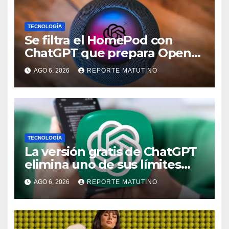
TECNOLOGÍA
Se filtra el HomePod con
ChatGPT que prepara OpenAI
y su diseño es una locura
AGO 6, 2026
REPORTE MATUTINO
TECNOLOGÍA
La versión gratis de ChatGPT
elimina uno de sus límites
más pedidos y ahora es más
AGO 6, 2026
REPORTE MATUTINO
útil