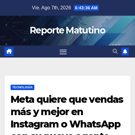
Saltar
Vie. Ago 7th, 2026
6:43:37 AM
al
contenido
Reporte Matutino
TECNOLOGÍA
Meta quiere que vendas
más y mejor en
Instagram o WhatsApp