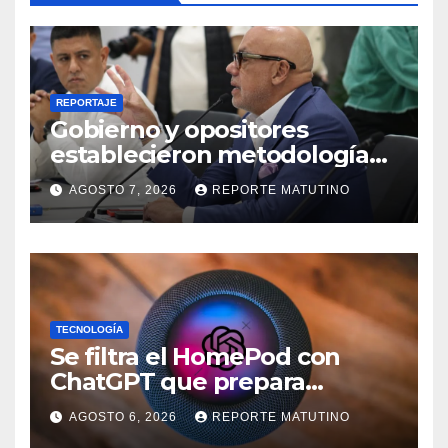
REPORTAJE
Gobierno y opositores
establecieron metodología
para el proceso de diálogo en
AGOSTO 7, 2026
REPORTE MATUTINO
Venezuela
TECNOLOGÍA
Se filtra el HomePod con
ChatGPT que prepara
OpenAI y su diseño es una
AGOSTO 6, 2026
REPORTE MATUTINO
locura