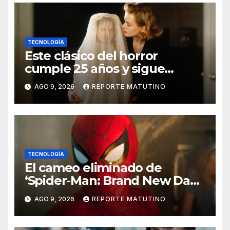
TECNOLOGÍA
Este clásico del horror
cumple 25 años y sigue
siendo estupendo (y lo
AGO 9, 2026
REPORTE MATUTINO
puedes ver en Netflix)
TECNOLOGÍA
El cameo eliminado de
‘Spider-Man: Brand New Day’
que ha enfadado a los fans
AGO 9, 2026
REPORTE MATUTINO