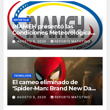
REPORTAJE
INAMEH presentó las
Condiciones Meteorológicas
para las próximas 24 horas,
AGOSTO 9, 2026
REPORTE MATUTINO
de este domingo 9 de agosto
2026
TECNOLOGÍA
El cameo eliminado de
‘Spider-Man: Brand New Day’
que ha enfadado a los fans
AGOSTO 9, 2026
REPORTE MATUTINO