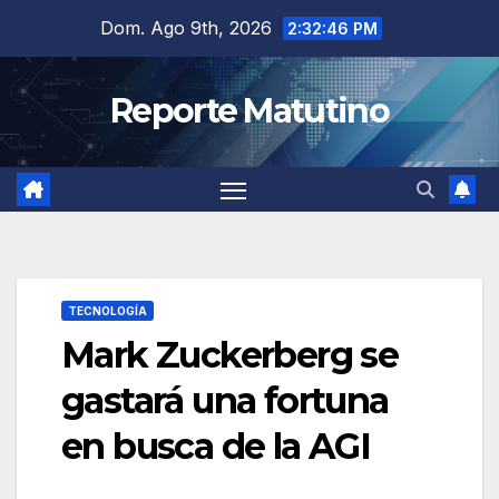
Saltar
Dom. Ago 9th, 2026
2:32:47 PM
al
contenido
Reporte Matutino
TECNOLOGÍA
Mark Zuckerberg se
gastará una fortuna
en busca de la AGI