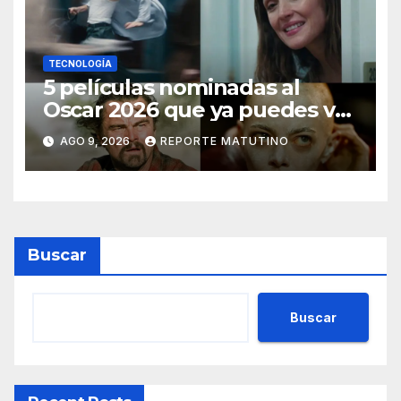
TECNOLOGÍA
5 películas nominadas al
Oscar 2026 que ya puedes ver
en streaming
AGO 9, 2026
REPORTE MATUTINO
Buscar
Buscar