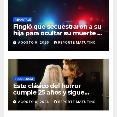
REPORTAJE
Fingió que secuestraron a su
hija para ocultar su muerte y
así la policía descubrió el
AGOSTO 9, 2026
REPORTE MATUTINO
engaño
TECNOLOGÍA
Este clásico del horror
cumple 25 años y sigue
siendo estupendo (y lo
AGOSTO 9, 2026
REPORTE MATUTINO
puedes ver en Netflix)