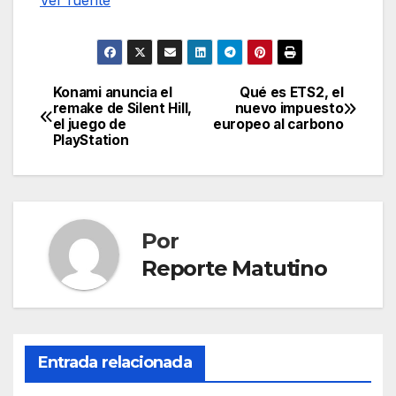
Konami anuncia el
Qué es ETS2, el
Navegación
remake de Silent Hill,
nuevo impuesto
el juego de
europeo al carbono
de
PlayStation
entradas
Por
Reporte Matutino
Entrada relacionada