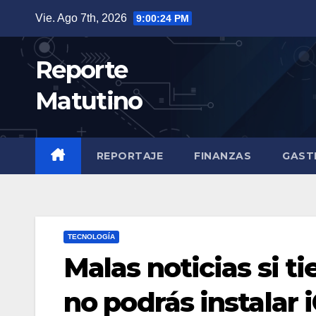
Saltar
Vie. Ago 7th, 2026
9:00:25 PM
al
contenido
Reporte
Matutino
REPORTAJE
FINANZAS
GAST
TECNOLOGÍA
Malas noticias si t
no podrás instalar 