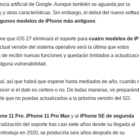
ncia artificial de Google. Aunque también se aguarda por la
o
y otras características. Sin embargo, el debut del nuevo softw
 algunos modelos de iPhone más antiguos
.
iene que iOS 27 eliminará el soporte para
cuatro modelos de i
ctual versión del sistema operativo será la última que estos
 de recibir nuevas funciones y quedarán limitados a actualizac
alguna vulnerabilidad.
cial, así que habrá que esperar hasta mediados de año, cuando 
cer si el dato es certero o no. De todas maneras, ve preparán
le que no puedas actualizarlos a la próxima versión del SO.
one 11 Pro
,
iPhone 11 Pro Max
y al
iPhone SE de segunda
finalización del soporte tras casi siete años desde su llegada al
introdujo en 2020, se produciría seis años después de su