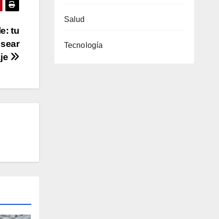
Salud
e: tu
esear
Tecnología
aje