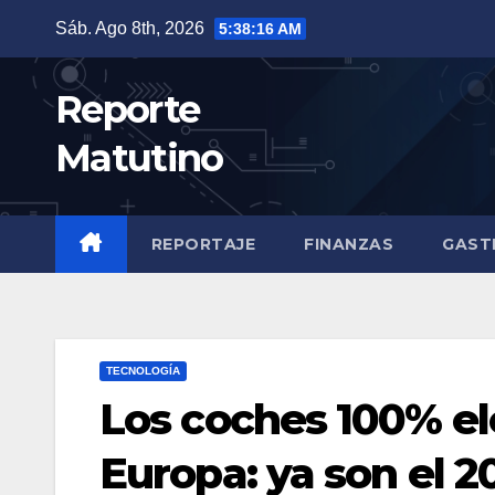
Saltar
Sáb. Ago 8th, 2026
5:38:17 AM
al
contenido
Reporte
Matutino
REPORTAJE
FINANZAS
GAST
TECNOLOGÍA
Los coches 100% el
Europa: ya son el 