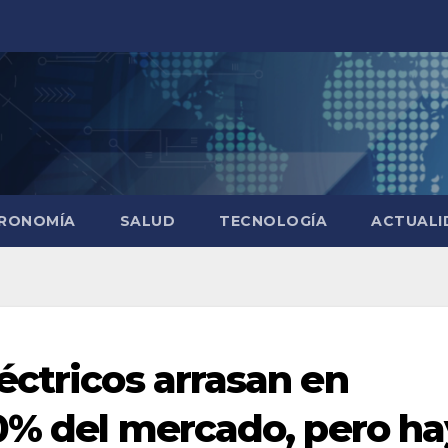
RONOMÍA
SALUD
TECNOLOGÍA
ACTUALI
éctricos arrasan en
20% del mercado, pero ha