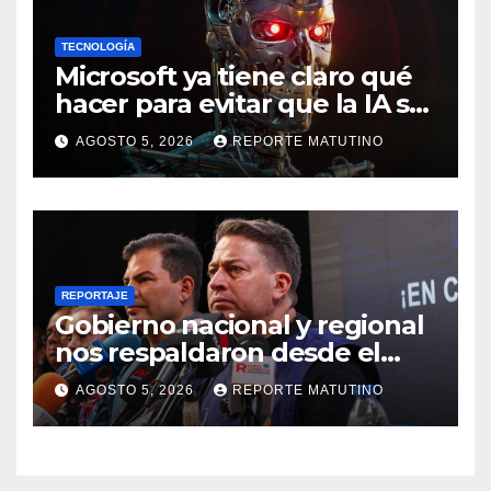
TECNOLOGÍA
Microsoft ya tiene claro qué
hacer para evitar que la IA se
salga de control
AGOSTO 5, 2026
REPORTE MATUTINO
REPORTAJE
Gobierno nacional y regional
nos respaldaron desde el
primer momento tras
AGOSTO 5, 2026
REPORTE MATUTINO
terremotos del 24J