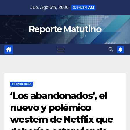
Saltar
Jue. Ago 6th, 2026
2:54:36 AM
al
contenido
Reporte Matutino
TECNOLOGÍA
‘Los abandonados’, el
nuevo y polémico
western de Netflix que