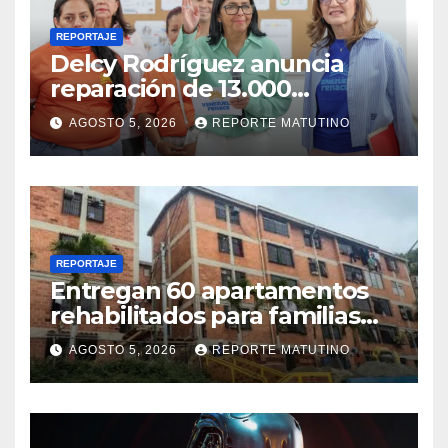
REPORTAJE
Delcy Rodríguez anuncia
reparación de 13.000
viviendas afectadas por los
AGOSTO 5, 2026
REPORTE MATUTINO
terremotos
REPORTAJE
Entregan 60 apartamentos
rehabilitados para familias
del urbanismo Ana Victoria
AGOSTO 5, 2026
REPORTE MATUTINO
en La Guaira