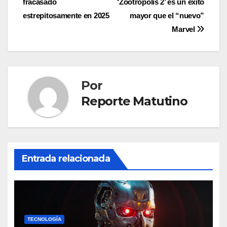
fracasado
‘Zootrópolis 2’ es un éxito
de
estrepitosamente en 2025
mayor que el “nuevo”
entradas
Marvel
Por
Reporte Matutino
Entrada relacionada
TECNOLOGÍA