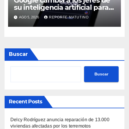
Google cambia a los jefes de
su inteligencia artificial para
poder competir con OpenAI y
AGO 5, 2026
REPORTE MATUTINO
Anthropic
Buscar
Buscar
Recent Posts
Delcy Rodríguez anuncia reparación de 13.000
viviendas afectadas por los terremotos