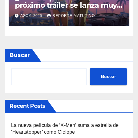
próximo tráiler se lanza muy
pronto… en Netflix
AGO 6, 2026
REPORTE MATUTINO
Buscar
Buscar
Recent Posts
La nueva película de ‘X-Men’ suma a estrella de
‘Heartstopper’ como Cíclope