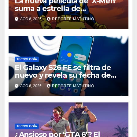
La nueva película de ‘X-Men’
suma a estrella de
‘Heartstopper’ como Cíclope
AGO 6, 2026
REPORTE MATUTINO
TECNOLOGÍA
El Galaxy S26 FE se filtra de
nuevo y revela su fecha de
lanzamiento
AGO 6, 2026
REPORTE MATUTINO
TECNOLOGÍA
¿Ansioso por ‘GTA 6’? El