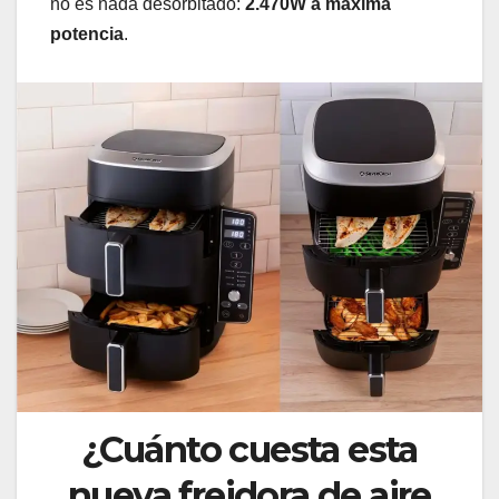
no es nada desorbitado:
2.470W a máxima
potencia
.
¿Cuánto cuesta esta
nueva freidora de aire