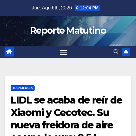
Saltar
Jue. Ago 6th, 2026
6:12:05 PM
al
contenido
Reporte Matutino
TECNOLOGÍA
LIDL se acaba de reír de
Xiaomi y Cecotec. Su
nueva freidora de aire