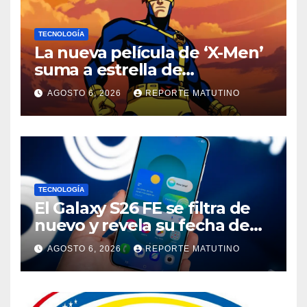
TECNOLOGÍA
La nueva película de ‘X-Men’
suma a estrella de
‘Heartstopper’ como Cíclope
AGOSTO 6, 2026
REPORTE MATUTINO
TECNOLOGÍA
El Galaxy S26 FE se filtra de
nuevo y revela su fecha de
lanzamiento
AGOSTO 6, 2026
REPORTE MATUTINO