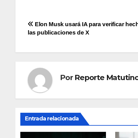
Navegación
Elon Musk usará IA para verificar hec
las publicaciones de X
de
entradas
Por
Reporte Matutin
Entrada relacionada