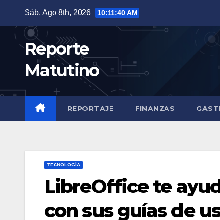
Saltar
Sáb. Ago 8th, 2026
10:11:42 AM
al
contenido
Reporte
Matutino
REPORTAJE
FINANZAS
GAST
TECNOLOGÍA
LibreOffice te ayud
con sus guías de u