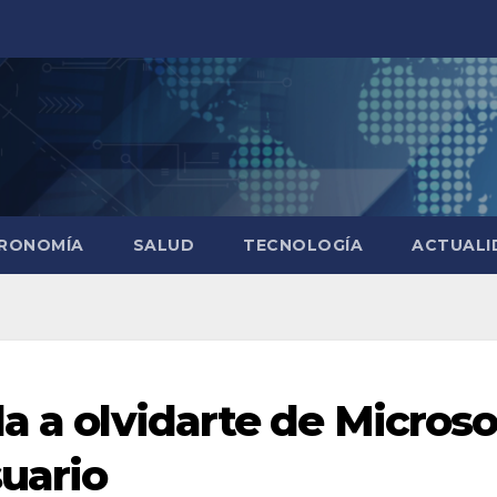
RONOMÍA
SALUD
TECNOLOGÍA
ACTUALI
a a olvidarte de Microso
suario