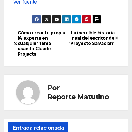
Ver fuente
Cómo crear tu propia
La increíble historia
Navegación
IA experta en
real del escritor de
cualquier tema
‘Proyecto Salvación’
de
usando Claude
Projects
entradas
Por
Reporte Matutino
Entrada relacionada