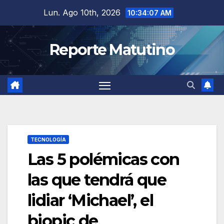
Saltar
Lun. Ago 10th, 2026
10:34:09 AM
al
contenido
Reporte Matutino
TECNOLOGÍA
Las 5 polémicas con
las que tendrá que
lidiar ‘Michael’, el
biopic de