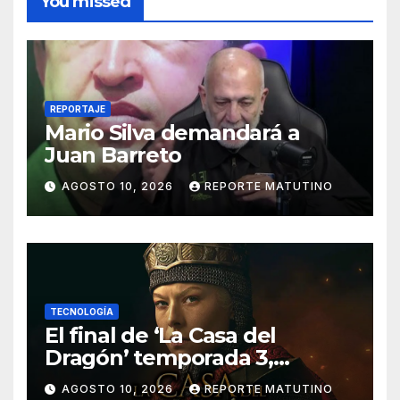
You missed
REPORTAJE
Mario Silva demandará a
Juan Barreto
AGOSTO 10, 2026
REPORTE MATUTINO
TECNOLOGÍA
El final de ‘La Casa del
Dragón’ temporada 3,
explicado: ¿Quién muere y
AGOSTO 10, 2026
REPORTE MATUTINO