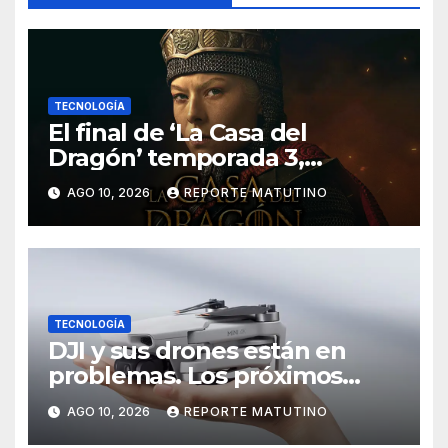
TECNOLOGÍA
El final de ‘La Casa del
Dragón’ temporada 3,
explicado: ¿Quién muere y
AGO 10, 2026
REPORTE MATUTINO
qué pasa con el Trono de
Hierro?
TECNOLOGÍA
DJI y sus drones están en
problemas. Los próximos
modelos podrían ser más
AGO 10, 2026
REPORTE MATUTINO
difíciles de volar