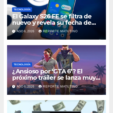
TECNOLOGÍA
El Galaxy S26 FE se filtra de
nuevo y revela su fecha de
lanzamiento
AGO 6, 2026
REPORTE MATUTINO
TECNOLOGÍA
¿Ansioso por ‘GTA 6’? El
próximo tráiler se lanza muy
pronto… en Netflix
AGO 6, 2026
REPORTE MATUTINO