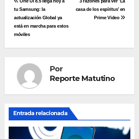
Navegación
One UI 8.5 llega hoy a
3 razones para ver ‘La
tu Samsung: la
casa de los espíritus’ en
de
actualización Global ya
Prime Video
entradas
está en marcha para estos
móviles
Por
Reporte Matutino
Entrada relacionada