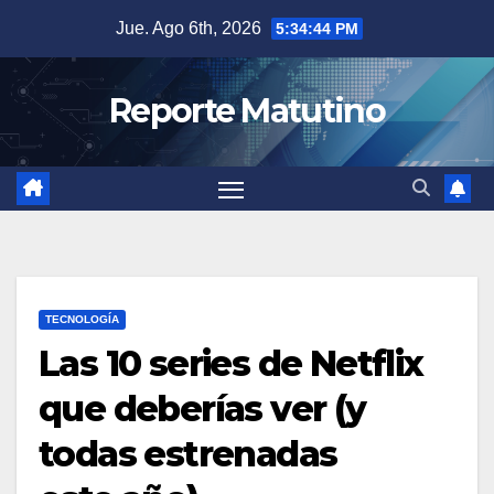
Saltar
Jue. Ago 6th, 2026
5:34:45 PM
al
contenido
Reporte Matutino
TECNOLOGÍA
Las 10 series de Netflix
que deberías ver (y
todas estrenadas