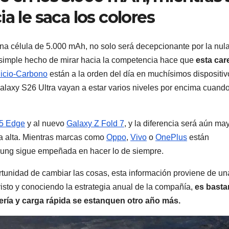
 le saca los colores
 una célula de 5.000 mAh, no solo será decepcionante por la nul
l simple hecho de mirar hacia la competencia hace que
esta car
licio-Carbono
están a la orden del día en muchísimos dispositiv
laxy S26 Ultra vayan a estar varios niveles por encima cuand
5 Edge
y al nuevo
Galaxy Z Fold 7
, y la diferencia será aún ma
a alta. Mientras marcas como
Oppo
,
Vivo
o
OnePlus
están
ng sigue empeñada en hacer lo de siempre.
rtunidad de cambiar las cosas, esta información proviene de un
o visto y conociendo la estrategia anual de la compañía,
es basta
ría y carga rápida se estanquen otro año más.