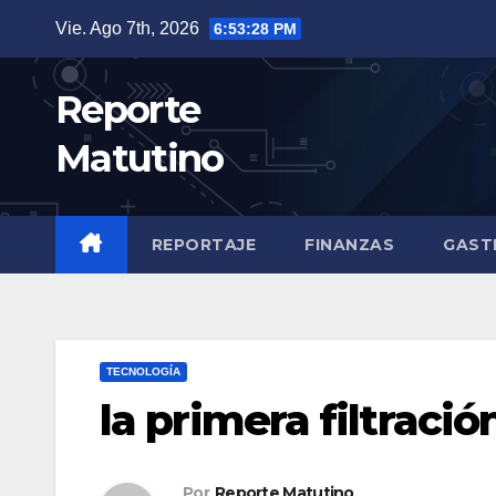
Saltar
Vie. Ago 7th, 2026
6:53:30 PM
al
contenido
Reporte
Matutino
REPORTAJE
FINANZAS
GAST
TECNOLOGÍA
la primera filtraci
Por
Reporte Matutino