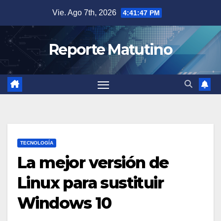
Saltar
Vie. Ago 7th, 2026
4:41:49 PM
al
contenido
Reporte Matutino
TECNOLOGÍA
La mejor versión de
Linux para sustituir
Windows 10