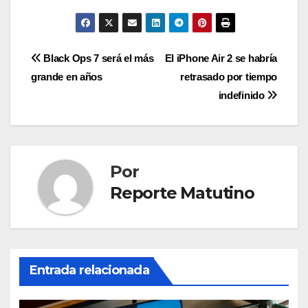
Navegación
Black Ops 7 será el más
El iPhone Air 2 se habría
grande en años
retrasado por tiempo
de
indefinido
entradas
Por
Reporte Matutino
Entrada relacionada