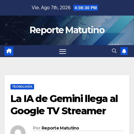
Saltar
Vie. Ago 7th, 2026
4:08:31 PM
al
contenido
Reporte Matutino
TECNOLOGÍA
La IA de Gemini llega al
Google TV Streamer
Por
Reporte Matutino