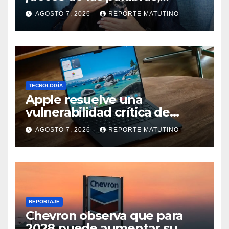
seremos testigos de los
AGOSTO 7, 2026
REPORTE MATUTINO
resultados’
TECNOLOGÍA
Apple resuelve una
vulnerabilidad crítica de
macOS: actualiza tu Mac
AGOSTO 7, 2026
REPORTE MATUTINO
ahora
REPORTAJE
Chevron observa que para
2028 puede aumentar su