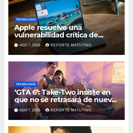
TECNOLOGÍA
Apple resuelve una
vulnerabilidad crítica de
macOS: actualiza tu Mac
AGO 7, 2026
REPORTE MATUTINO
ahora
TECNOLOGÍA
‘GTA 6’: Take-Two insiste en
que no se retrasará de nuevo
y quiere que tú también
AGO 7, 2026
REPORTE MATUTINO
confíes