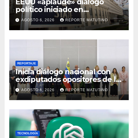
EEUU «aplaude» diálogo
político iniciado en
Venezuela
AGOSTO 6, 2026
REPORTE MATUTINO
REPORTAJE
Inicia diálogo nacional con
exdiputados opositores de la
AN de 2015
AGOSTO 6, 2026
REPORTE MATUTINO
TECNOLOGÍA