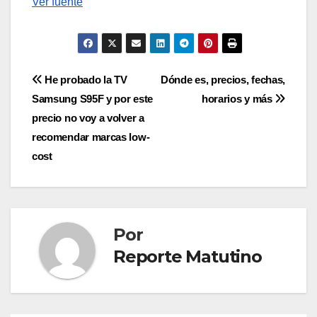
Ver fuente
Navegación
He probado la TV
Dónde es, precios, fechas,
Samsung S95F y por este
horarios y más
de
precio no voy a volver a
entradas
recomendar marcas low-
cost
Por
Reporte Matutino