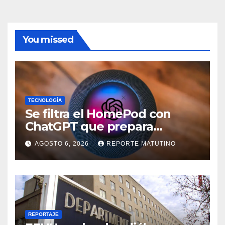
You missed
TECNOLOGÍA
Se filtra el HomePod con
ChatGPT que prepara
OpenAI y su diseño es una
AGOSTO 6, 2026
REPORTE MATUTINO
locura
REPORTAJE