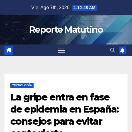
Saltar
Vie. Ago 7th, 2026
4:12:49 AM
al
contenido
Reporte Matutino
TECNOLOGÍA
La gripe entra en fase
de epidemia en España:
consejos para evitar