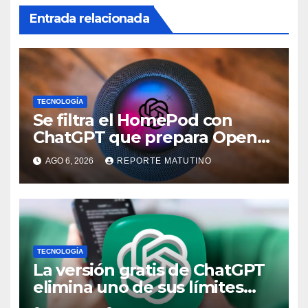
Entrada relacionada
TECNOLOGÍA
Se filtra el HomePod con
ChatGPT que prepara OpenAI
y su diseño es una locura
AGO 6, 2026
REPORTE MATUTINO
TECNOLOGÍA
La versión gratis de ChatGPT
elimina uno de sus límites
más pedidos y ahora es más