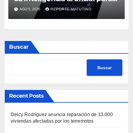
poder competir con OpenAI y
AGO 5, 2026
REPORTE MATUTINO
Anthropic
Buscar
Buscar
Recent Posts
Delcy Rodríguez anuncia reparación de 13.000
viviendas afectadas por los terremotos