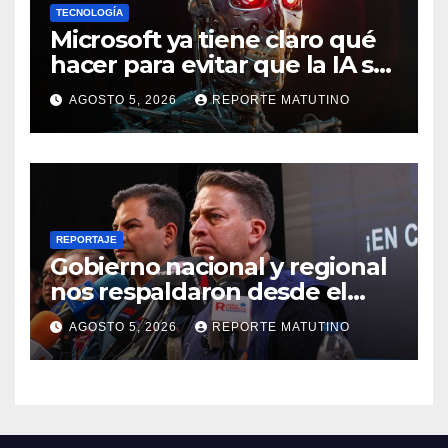
TECNOLOGÍA
Microsoft ya tiene claro qué
hacer para evitar que la IA se
salga de control
AGOSTO 5, 2026
REPORTE MATUTINO
REPORTAJE
Gobierno nacional y regional
nos respaldaron desde el
primer momento tras
AGOSTO 5, 2026
REPORTE MATUTINO
terremotos del 24J