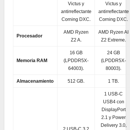
Victus y
Victus y
antirreflectante
antirreflectante
Corning DXC.
Corning DXC.
AMD Ryzen
AMD Ryzen AI
Procesador
Z2 A.
Z2 Extreme.
16 GB
24 GB
Memoria RAM
(LPDDR5X-
(LPDDR5X-
64003).
80003).
Almacenamiento
512 GB.
1 TB.
1 USB-C
USB4 con
DisplayPort
2.1 y Power
Delivery 3.0,
2 USB-C 3.2