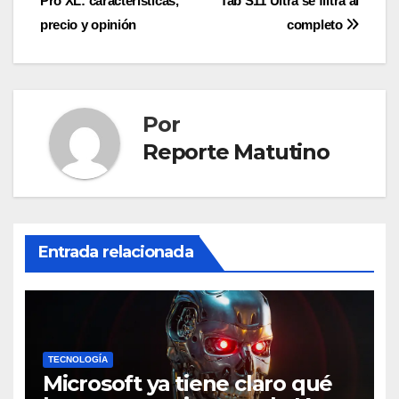
Pro XL: características,
Tab S11 Ultra se filtra al
de
precio y opinión
completo
entradas
Por
Reporte Matutino
Entrada relacionada
TECNOLOGÍA
Microsoft ya tiene claro qué