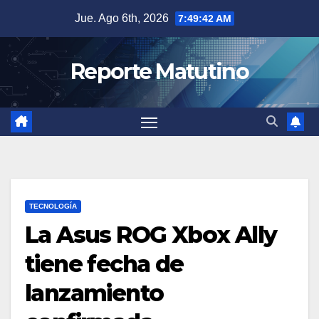
Saltar
Jue. Ago 6th, 2026
7:49:43 AM
al
contenido
Reporte Matutino
TECNOLOGÍA
La Asus ROG Xbox Ally
tiene fecha de
lanzamiento