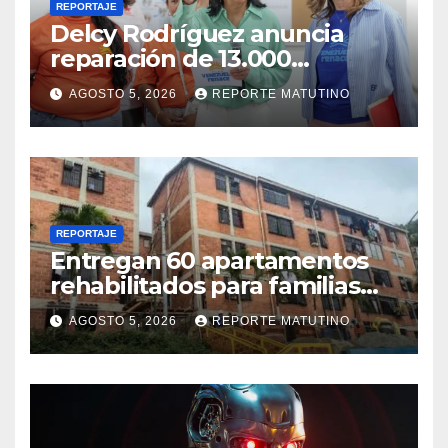
REPORTAJE
Delcy Rodríguez anuncia
reparación de 13.000
viviendas afectadas por los
AGOSTO 5, 2026
REPORTE MATUTINO
terremotos
REPORTAJE
Entregan 60 apartamentos
rehabilitados para familias
del urbanismo Ana Victoria
AGOSTO 5, 2026
REPORTE MATUTINO
en La Guaira