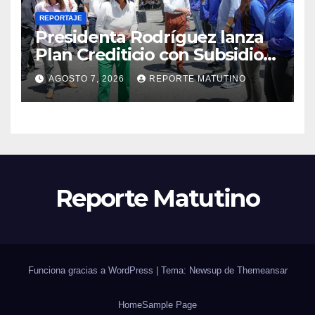
REPORTAJE
Presidenta Rodríguez lanza
Plan Crediticio con Subsidio
Directo en encuentro con
AGOSTO 7, 2026
REPORTE MATUTINO
Juntas de Condominio
Reporte Matutino
Funciona gracias a WordPress
|
Tema: Newsup de
Themeansar
Home
Sample Page