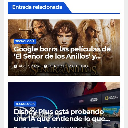
Entrada relacionada
TECNOLOGÍA
Google borra las películas de
‘El Señor de los Anillos’ y
reabre el debate sobre la
AGO 7, 2026
REPORTE MATUTINO
propiedad digital
TECNOLOGÍA
Disney Plus está probando
una IA que entiende lo que
quieres ver