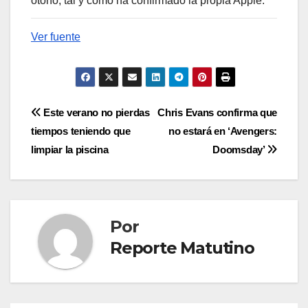
otoño, tal y como ha confirmado la propia Apple.
Ver fuente
Navegación
Este verano no pierdas
Chris Evans confirma que
tiempos teniendo que
no estará en ‘Avengers:
de
limpiar la piscina
Doomsday’
entradas
Por
Reporte Matutino