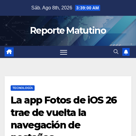
Saltar
Sáb. Ago 8th, 2026
3:39:01 AM
al
contenido
Reporte Matutino
TECNOLOGÍA
La app Fotos de iOS 26
trae de vuelta la
navegación de