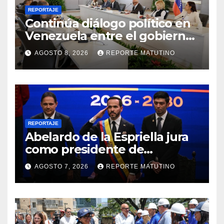
REPORTAJE
Continúa diálogo político en
Venezuela entre el gobierno
y la oposición
AGOSTO 8, 2026
REPORTE MATUTINO
REPORTAJE
Abelardo de la Espriella jura
como presidente de
Colombia para el periodo
AGOSTO 7, 2026
REPORTE MATUTINO
2026-2030